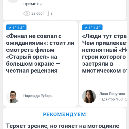
приметы
28 606
8
МНЕНИЕ
МНЕНИЕ
«Финал не совпал с
«Люди тут стра
ожиданиями»: стоит ли
Чем привлекает
смотреть фильм
непонятный «Не
«Старый орел» на
герои которого
большом экране —
застряли в
честная рецензия
мистическом от
Лиза Пичугина
Надежда Губарь
Редактор NGS.RU
РЕКОМЕНДУЕМ
Теряет зрение, но гоняет на мотоцикле