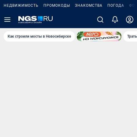
НЕДВИЖИМОСТЬ
ПРОМОКОДЫ
ЗНАКОМСТВА
ПОГОДА
ФО
Как строили мосты в Новосибирске
Траты