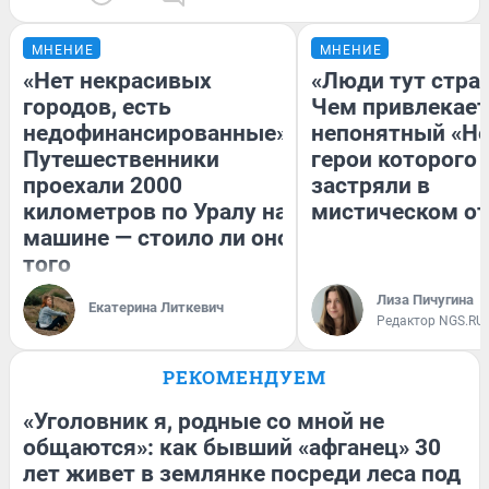
МНЕНИЕ
МНЕНИЕ
«Нет некрасивых
«Люди тут стра
городов, есть
Чем привлекает
недофинансированные».
непонятный «Не
Путешественники
герои которого
проехали 2000
застряли в
километров по Уралу на
мистическом от
машине — стоило ли оно
того
Лиза Пичугина
Екатерина Литкевич
Редактор NGS.RU
РЕКОМЕНДУЕМ
«Уголовник я, родные со мной не
общаются»: как бывший «афганец» 30
лет живет в землянке посреди леса под