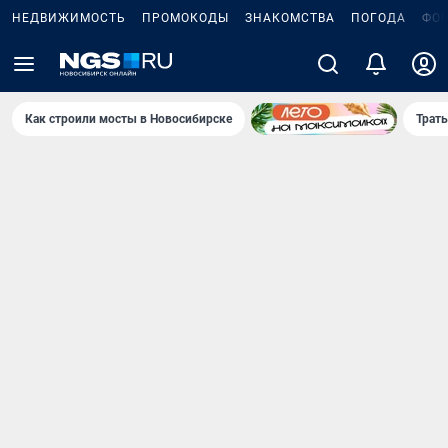
НЕДВИЖИМОСТЬ
ПРОМОКОДЫ
ЗНАКОМСТВА
ПОГОДА
ФО
Как строили мосты в Новосибирске
Траты