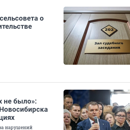
сельсовета о
ительстве
 не было»:
 Новосибирска
циях
-за нарушений