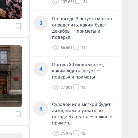
137 658
34
По погоде 3 августа можно
3
определить, каким будет
декабрь, — приметы и
поверья
86 661
11
Погода 30 июля укажет,
4
каким ждать август —
поверья и приметы
77 301
13
Суровой или мягкой будет
5
зима, можно узнать по
погоде 5 августа — важные
приметы
75 972
12