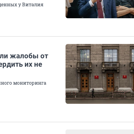
денных у Виталия
или жалобы от
ердить их не
нного мониторинга