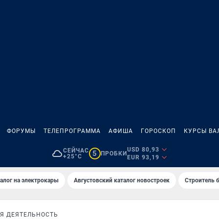
ФОРУМЫ
ТЕЛЕПРОГРАММА
АФИША
ГОРОСКОП
КУРСЫ ВА
USD 80,93
СЕЙЧАС
5
ПРОБКИ
+25°C
EUR 93,19
алог на электрокары
Августовский каталог новостроек
Строитель б
Я ДЕЯТЕЛЬНОСТЬ