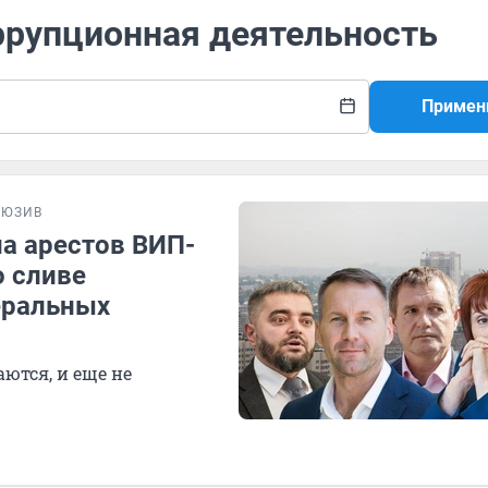
ррупционная деятельность
Примен
ЛЮЗИВ
на арестов ВИП-
о сливе
еральных
ются, и еще не