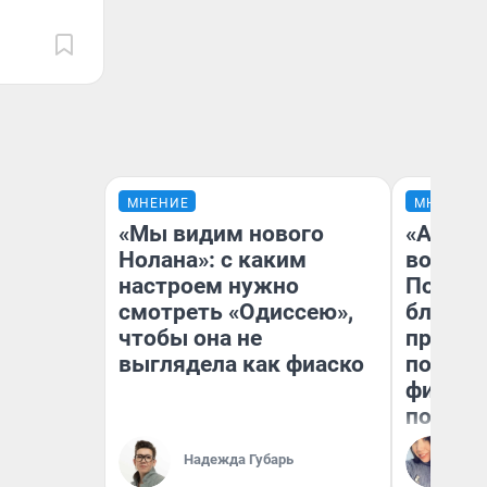
МНЕНИЕ
МНЕНИЕ
«Мы видим нового
«Анало
Нолана»: с каким
вот чт
настроем нужно
Почему
смотреть «Одиссею»,
блокба
чтобы она не
провал
выглядела как фиаско
повтор
фильмо
полные
Ал
Надежда Губарь
Жу