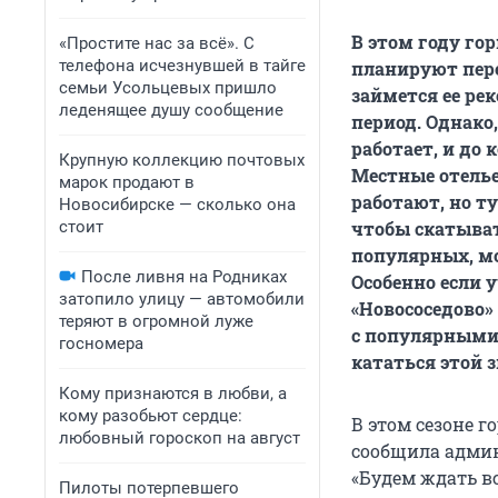
В этом году го
«Простите нас за всё». С
телефона исчезнувшей в тайге
планируют пер
семьи Усольцевых пришло
займется ее ре
леденящее душу сообщение
период. Однако
работает, и до 
Крупную коллекцию почтовых
Местные отелье
марок продают в
работают, но т
Новосибирске — сколько она
стоит
чтобы скатыват
популярных, мо
После ливня на Родниках
Особенно если 
затопило улицу — автомобили
«Новососедово» 
теряют в огромной луже
с популярными
госномера
кататься этой 
Кому признаются в любви, а
кому разобьют сердце:
В этом сезоне г
любовный гороскоп на август
сообщила админ
«Будем ждать в
Пилоты потерпевшего