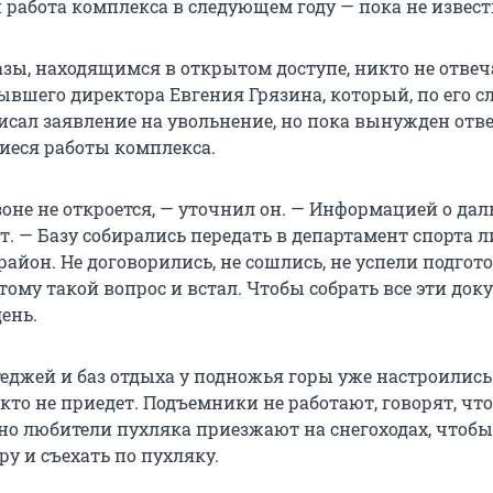
 работа комплекса в следующем году — пока не извест
зы, находящимся в открытом доступе, никто не отвеча
вшего директора Евгения Грязина, который, по его с
исал заявление на увольнение, но пока вынужден отв
иеся работы комплекса.
езоне не откроется, — уточнил он. — Информацией о д
т. — Базу собирались передать в департамент спорта л
айон. Не договорились, не сошлись, не успели подгот
ому такой вопрос и встал. Чтобы собрать все эти док
ень.
еджей и баз отдыха у подножья горы уже настроились 
кто не приедет. Подъемники не работают, говорят, что
 но любители пухляка приезжают на снегоходах, чтобы
ру и съехать по пухляку.