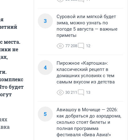
Суровой или мягкой будет
ая
3
зима, можно узнать по
 летний
погоде 5 августа — важные
приметы
с места.
77 208
12
ники не
ах,
Пирожное «Картошка»:
4
классический рецепт в
ти.
домашних условиях с тем
 комплекс
самым вкусом из детства
Что будет
30 211
13
огут
Авиашоу в Мочище — 2026:
5
как добраться до аэродрома,
нях
сколько стоят билеты и
авка
полная программа
фестиваля «Вива Авиа!»