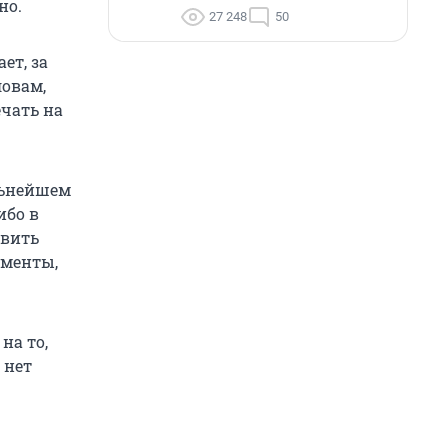
но.
27 248
50
ет, за
ловам,
ечать на
альнейшем
ибо в
овить
ументы,
на то,
 нет