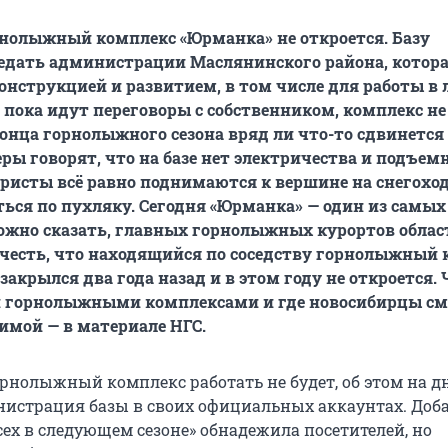
рнолыжный комплекс «Юрманка» не откроется. Базу
едать администрации Маслянинского района, котор
конструкцией и развитием, в том числе для работы в
, пока идут переговоры с собственником, комплекс не
конца горнолыжного сезона вряд ли что-то сдвинется 
ры говорят, что на базе нет электричества и подъем
уристы всё равно поднимаются к вершине на снегоход
ься по пухляку. Сегодня «Юрманка» — один из самых
жно сказать, главных горнолыжных курортов облас
учесть, что находящийся по соседству горнолыжный
закрылся два года назад и в этом году не откроется. 
 горнолыжными комплексами и где новосибирцы см
зимой — в материале НГС.
орнолыжный комплекс работать не будет, об этом на д
истрация базы в своих официальных аккаунтах. Доб
сех в следующем сезоне» обнадежила посетителей, но