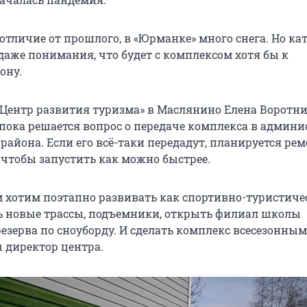
в отличие от прошлого, в «Юрманке» много снега. Но ка
даже понимания, что будет с комплексом хотя бы к
ону.
Центр развития туризма» в Маслянино Елена Воротн
о пока решается вопрос о передаче комплекса в админ
айона. Если его всё-таки передадут, планируется рем
 чтобы запустить как можно быстрее.
 хотим поэтапно развивать как спортивно-туристич
ть новые трассы, подъемники, открыть филиал школы
езерва по сноуборду. И сделать комплекс всесезонным
 директор центра.