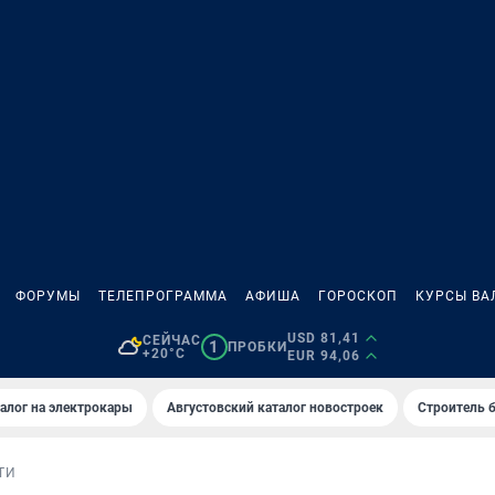
ФОРУМЫ
ТЕЛЕПРОГРАММА
АФИША
ГОРОСКОП
КУРСЫ ВА
USD 81,41
СЕЙЧАС
1
ПРОБКИ
+20°C
EUR 94,06
алог на электрокары
Августовский каталог новостроек
Строитель б
ТИ