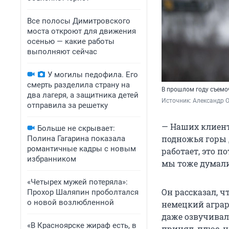
Все полосы Димитровского
моста откроют для движения
осенью — какие работы
выполняют сейчас
У могилы педофила. Его
смерть разделила страну на
В прошлом году съемо
два лагеря, а защитника детей
Источник: 
Александр 
отправила за решетку
— Наших клиенто
Больше не скрывает:
подножья горы Д
Полина Гагарина показала
романтичные кадры с новым
работает, это п
избранником
мы тоже думали 
«Четырех мужей потеряла»:
Он рассказал, ч
Прохор Шаляпин проболтался
о новой возлюбленной
немецкий аграр
даже озвучивал
«В Красноярске жираф есть, в
принял, плюс, 