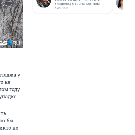
владелец в транспортном
бизнесе
ттеджа у
о не
лом году
упадке.
ить
якобы
икто не