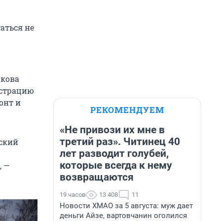
таться не
икова
истрацию
онт и
РЕКОМЕНДУЕМ
«Не привози их мне в
третий раз». Читинец 40
еский
лет разводит голубей,
которые всегда к нему
, —
возвращаются
19 часов
13 408
11
Новости ХМАО за 5 августа: муж дает
деньги Айзе, вартовчанин оголился