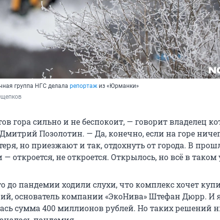
чная группа НГС делала
репортаж
из «Юрманки»
Ощепков
в гора сильно и не беспокоит, — говорит владелец ко
митрий Позолотин. — Да, конечно, если на горе ничег
отеря, но приезжают и так, отдохнуть от города. В прош
— откроется, не откроется. Открылось, но всё в таком 
то до пандемии ходили слухи, что комплекс хочет куп
ий, основатель компании «ЭкоНива» Штефан Дюрр. И 
ась сумма 400 миллионов рублей. Но таких решений н
началась пандемия.