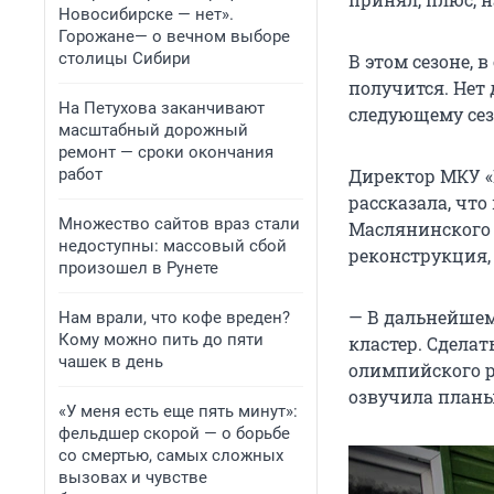
Новосибирске — нет».
Горожане— о вечном выборе
столицы Сибири
В этом сезоне, 
получится. Нет 
На Петухова заканчивают
следующему сез
масштабный дорожный
ремонт — сроки окончания
работ
Директор МКУ «
рассказала, чт
Множество сайтов враз стали
Маслянинского р
недоступны: массовый сбой
реконструкция,
произошел в Рунете
— В дальнейшем
Нам врали, что кофе вреден?
Кому можно пить до пяти
кластер. Сдела
чашек в день
олимпийского р
озвучила планы
«У меня есть еще пять минут»:
фельдшер скорой — о борьбе
со смертью, самых сложных
вызовах и чувстве