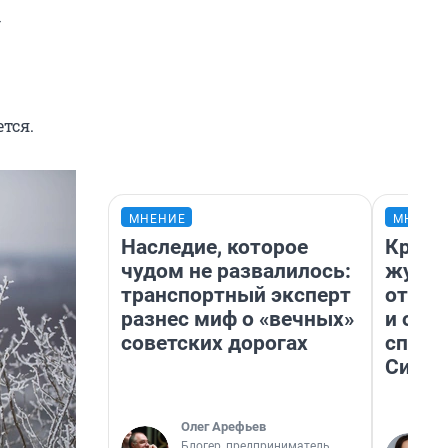
—
тся.
МНЕНИЕ
МНЕНИ
Наследие, которое
Красн
чудом не развалилось:
журна
транспортный эксперт
отпус
разнес миф о «вечных»
и объ
советских дорогах
споре
Сибир
Олег Арефьев
Блогер, предприниматель,