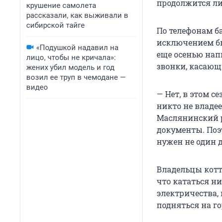
продолжится ли
крушение самолета
рассказали, как выживали в
сибирской тайге
По телефонам ба
исключением бы
«Подушкой надавил на
еще осенью нап
лицо, чтобы не кричала»:
звонки, касающ
жених убил модель и год
возил ее труп в чемодане —
видео
— Нет, в этом с
никто не владее
Маслянинский р
документы. Поэт
нужен не один д
Владельцы котт
что кататься ни
электричества,
подняться на го