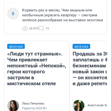
Кормить раз в месяц. Чем хищным или
5
необычным украсить квартиру — смотрим
зелёное разнообразие на выставке экзотики
26 874
13
МНЕНИЕ
МНЕНИЕ
«Люди тут странные».
Продашь за 300
Чем привлекает
заплатишь с 40
непонятный «Непокой»,
бизнесменам г
герои которого
новый закон о 
застряли в
— он коснется 
мистическом отеле
и даже репети
Лиза Пичугина
Анастасия Зав
Редактор NGS.RU