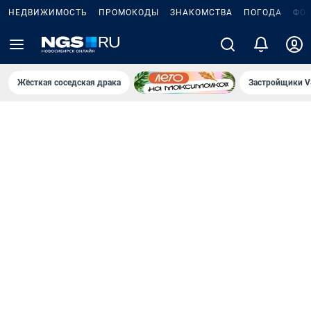
НЕДВИЖИМОСТЬ
ПРОМОКОДЫ
ЗНАКОМСТВА
ПОГОДА
ФО
Жёсткая соседская драка
Застройщики V