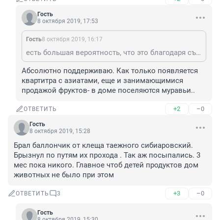
Гость
8 октября 2019, 17:53
Гость
8 октября 2019, 16:17
есть большая вероятность, что это благодаря съемным квартирам и арендаторам из азии. Как только такая появится у вас, муравьи - дело времени.
Абсолютно поддерживаю. Как только появляется 
квартитра с азиатами, еще и занимающимися 
продажой фруктов- в доме поселяются муравьи..
+2
–0
ОТВЕТИТЬ
Гость
8 октября 2019, 15:28
Брал баллончик от клеща таежного сибиаровский. 
Брызнул по путям их прохода . Так аж посыпались. 3 
мес пока никого. Главное чтоб детей продуктов дом 
животных не было при этом
+3
–0
ОТВЕТИТЬ
3
Гость
8 октября 2019, 15:30