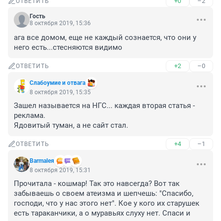
+0
–2
ОТВЕТИТЬ
Гость
8 октября 2019, 15:36
ага все домом, еще не каждый сознается, что они у 
него есть...стесняются видимо
+2
–0
ОТВЕТИТЬ
Слабоумие и отвага
8 октября 2019, 15:35
Зашел называется на НГС... каждая вторая статья - 
реклама.

Ядовитый туман, а не сайт стал.
+4
–1
ОТВЕТИТЬ
Barmaleя
8 октября 2019, 15:31
Прочитала - кошмар! Так это навсегда? Вот так 
забываешь о своем атеизма и шепчешь: "Спасибо, 
господи, что у нас этого нет". Кое у кого их старушек 
есть тараканчики, а о муравьях слуху нет. Спаси и 