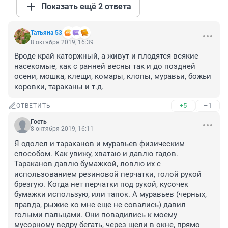
Показать ещё 2 ответа
Татьяна 53
8 октября 2019, 16:39
Вроде край каторжный, а живут и плодятся всякие 
насекомые, как с ранней весны так и до поздней 
осени, мошка, клещи, комары, клопы, муравьи, божьи 
коровки, тараканы и т.д.
+5
–1
ОТВЕТИТЬ
Гость
8 октября 2019, 16:11
Я одолел и тараканов и муравьев физическим 
способом. Как увижу, хватаю и давлю гадов. 
Тараканов давлю бумажкой, ловлю их с 
использованием резиновой перчатки, голой рукой 
брезгую. Когда нет перчатки под рукой, кусочек 
бумажки использую, или тапок. А муравьев (черных, 
правда, рыжие ко мне еще не совались) давил 
голыми пальцами. Они повадились к моему 
мусорному ведру бегать, через щели в окне, прямо 