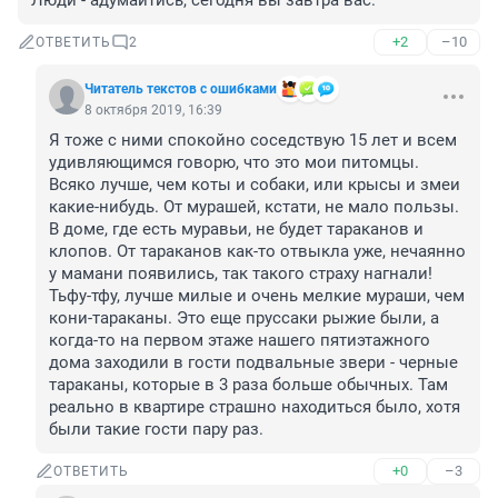
Люди - адумайтись, сегодня вы завтра вас.
+2
–10
ОТВЕТИТЬ
2
Читатель текстов с ошибками
8 октября 2019, 16:39
Я тоже с ними спокойно соседствую 15 лет и всем 
удивляющимся говорю, что это мои питомцы. 
Всяко лучше, чем коты и собаки, или крысы и змеи 
какие-нибудь. От мурашей, кстати, не мало пользы. 
В доме, где есть муравьи, не будет тараканов и 
клопов. От тараканов как-то отвыкла уже, нечаянно 
у мамани появились, так такого страху нагнали! 
Тьфу-тфу, лучше милые и очень мелкие мураши, чем 
кони-тараканы. Это еще пруссаки рыжие были, а 
когда-то на первом этаже нашего пятиэтажного 
дома заходили в гости подвальные звери - черные 
тараканы, которые в 3 раза больше обычных. Там 
реально в квартире страшно находиться было, хотя 
были такие гости пару раз.
+0
–3
ОТВЕТИТЬ