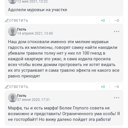
12 мая 2021, 13:22
Адолели муровьи на участке
+0
–0
ОТВЕТИТЬ
Гость
14 апреля 2021, 13:40
Наш дом отоковали именно эти мелкие муравьи 
гадость их миллионы, говорят самку найти находили 
убивали травили толку нет у них пл 100 гнезд в 
каждой квартире это ужас, я сама ходила просила 
всех чтобы всем домам протровить не хотят видать 
их это устраивает я сама травлю эфекта не какого все 
равно приходят
+0
–0
ОТВЕТИТЬ
Гость
27 июня 2020, 17:31
Марфа, ты и есть марфа! Более Глупого совета не 
возможно и представить! Ограниченного ума особь! Я 
не госторбайт! Но вижу далеко пойдет эта работа!