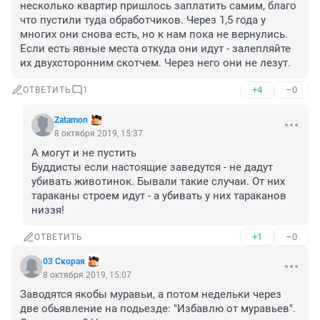
несколько квартир пришлось заплатить самим, благо 
что пустили туда обработчиков. Через 1,5 года у 
многих они снова есть, но к нам пока не вернулись. 
Если есть явные места откуда они идут - залепляйте 
их двухсторонним скотчем. Через него они не лезут.
+4
–0
ОТВЕТИТЬ
1
Zatamon
8 октября 2019, 15:37
А могут и не пустить

Буддисты если настоящие заведутся - не дадут 
убивать животинок. Бывали такие случаи. От них 
тараканы строем идут - а убивать у них тараканов 
низзя!
+1
–0
ОТВЕТИТЬ
03 Скорая
8 октября 2019, 15:07
Заводятся якобы муравьи, а потом недельки через 
две обьявление на подьезде: "Избавлю от муравьев". 