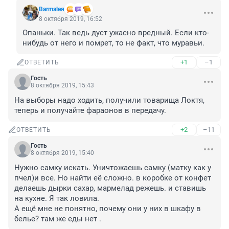
Barmaleя
8 октября 2019, 16:52
Опаньки. Так ведь дуст ужасно вредный. Если кто-
нибудь от него и помрет, то не факт, что муравьи.
+1
–1
ОТВЕТИТЬ
Гость
8 октября 2019, 15:43
На выборы надо ходить, получили товарища Локтя, 
теперь и получайте фараонов в передачу.
+2
–11
ОТВЕТИТЬ
Гость
8 октября 2019, 15:40
Нужно самку искать. Уничтожаешь самку (матку как у 
пчел)и все. Но найти её сложно. в коробке от конфет 
делаешь дырки сахар, мармелад режешь. и ставишь 
на кухне. Я так ловила. 

А ещё мне не понятно, почему они у них в шкафу в 
белье? там же еды нет .