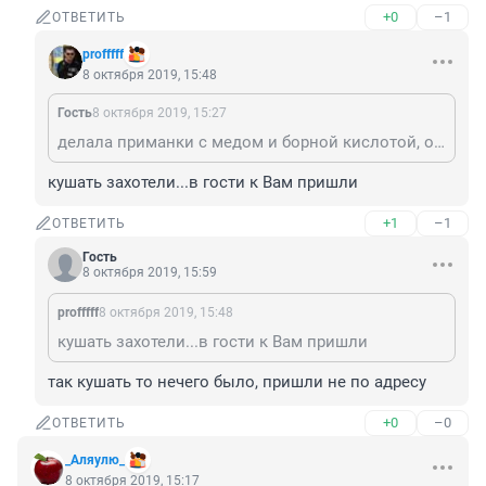
+0
–1
ОТВЕТИТЬ
profffff
8 октября 2019, 15:48
Гость
8 октября 2019, 15:27
делала приманки с медом и борной кислотой, обмазывала раптором гелем везде, где только можно, рассыпала повсюду средство о муравьев, купленное в Леруа, кстати очень даже не плохое, хочу сказать...месяца полтора не было....теперь смотрю снова полезли...начала по новой все
кушать захотели...в гости к Вам пришли
+1
–1
ОТВЕТИТЬ
Гость
8 октября 2019, 15:59
profffff
8 октября 2019, 15:48
кушать захотели...в гости к Вам пришли
так кушать то нечего было, пришли не по адресу
+0
–0
ОТВЕТИТЬ
_Аляулю_
8 октября 2019, 15:17