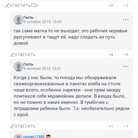
+5
–1
ОТВЕТИТЬ
4
Гость
8 октября 2019, 15:45
так сама матка то не выходит, это рабочие муравьи 
разгуливают и тащут ей, надо следить их путь 
домой
+4
–0
ОТВЕТИТЬ
Гость
8 октября 2019, 16:01
Когда у нас были, то гнезда мы обнаруживали 
свежеорганизованные в пакетах хлеба на столе 
чаще всего, особенно нарезки - они прям между 
ломтиков себе муравейник делали. В вещах было, 
но не помню в каких именно. В тумбочке с 
тетрадками ребенка было. Т.е. необязательно рядом 
с едой.
+1
–1
ОТВЕТИТЬ
roman11980