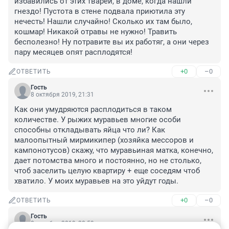
избавились от этих тварей, в доме, когда нашли 
гнездо! Пустота в стене подвала приютила эту 
нечесть! Нашли случайно! Сколько их там было, 
кошмар! Никакой отравы не нужно! Травить 
бесполезно! Ну потравите вы их работяг, а они через 
пару месяцев опят расплодятся!
+0
–0
ОТВЕТИТЬ
Гость
8 октября 2019, 21:31
Как они умудряются расплодиться в таком 
количестве. У рыжих муравьев многие особи 
способны откладывать яйца что ли? Как 
малоопытный мирмикипер (хозяйка мессоров и 
кампонотусов) скажу, что муравьиная матка, конечно, 
дает потомства много и постоянно, но не столько, 
чтоб заселить целую квартиру + еще соседям чтоб 
хватило. У моих муравьев на это уйдут годы.
+0
–0
ОТВЕТИТЬ
Гость
8 октября 2019, 20:59