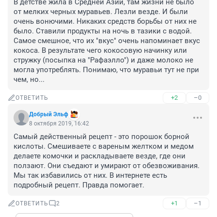
В детстве жила в Средней Азии, там жизни не было 
от мелких черных муравьев. Лезли везде. И были 
очень вонючими. Никаких средств борьбы от них не 
было. Ставили продукты на ночь в тазики с водой. 
Самое смешное, что их "вкус" очень напоминает вкус 
кокоса. В результате чего кокосовую начинку или 
стружку (посыпка на "Рафаэлло") и даже молоко не 
могла употреблять. Понимаю, что муравьи тут не при 
чем, но...
+2
–0
ОТВЕТИТЬ
Добрый Эльф
8 октября 2019, 16:42
Самый действенный рецепт - это порошок борной 
кислоты. Смешиваете с вареным желтком и медом 
делаете комочки и раскладываете везде, где они 
ползают. Они съедают и умирают от обезвоживания. 
Мы так избавились от них. В интернете есть 
подробный рецепт. Правда помогает.
+1
–1
ОТВЕТИТЬ
2