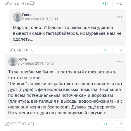
+14
–2
ОТВЕТИТЬ
1
Гость
8 октября 2019, 22:11
Марфа, точно. И боюсь что раньше, чем удастся 
вывести самих гастарбайтеров, их муравьёв нам не 
одолеть...
+3
–0
ОТВЕТИТЬ
Гость
8 октября 2019, 15:43
Та же проблема была -- постоянный страх оставить 
что-то на столе.

"Липкие" ловушки не работают от слова совсем, а вот 
дуст (пудра) с фентионом весьма помогла. Распылил 
по всем потенциальным источникам и дорожкам 
(плинтуса, вентиляция и выходы водоснабжения) - и с 
июля они меня не беспокоят. Думаю, ещё вернутся. 
Но у меня есть для них неоспоримый аргумент.
+1
–0
ОТВЕТИТЬ
1