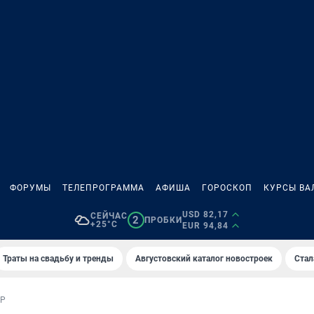
ФОРУМЫ
ТЕЛЕПРОГРАММА
АФИША
ГОРОСКОП
КУРСЫ ВА
USD 82,17
СЕЙЧАС
2
ПРОБКИ
+25°C
EUR 94,84
Траты на свадьбу и тренды
Августовский каталог новостроек
Стал
ОР