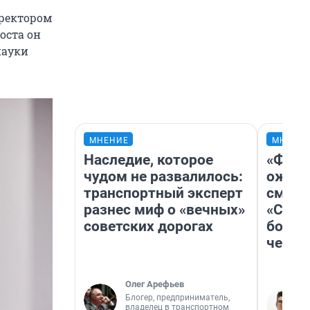
 ректором
поста он
науки
МНЕНИЕ
МНЕНИ
Наследие, которое
«Фина
чудом не развалилось:
ожида
транспортный эксперт
смотр
разнес миф о «вечных»
«Стар
советских дорогах
больш
честн
Олег Арефьев
Блогер, предприниматель,
владелец в транспортном