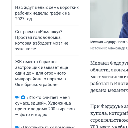
Нас ждут целых семь коротких
рабочих недель: график на
2027 год
Сыграем в «Ромашку»?
Простая головоломка,
Михаил Федорук возгл
которая взбодрит мозг не
хуже кофе
Источник: 
Александр 
ЖК вместо бараков:
Михаил Федорук
застройщик изымает еще
области, оконч
один дом для огромного
математических
микрорайона с парком в
работал в Инст
Октябрьском районе
декана механик
«Кто-то считает меня
сумасшедшей». Художница
При Федоруке з
приютила дома 200 жирафов
купола, который
— фото и видео
строительством
700 мест, учеб
«Протянуть руку помощи»: