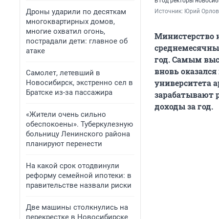
В год ректоры новоси
Дроны ударили по десяткам
Источник: 
Юрий Орлов 
многоквартирных домов,
многие охватил огонь,
Министерство н
пострадали дети: главное об
среднемесячных
атаке
год. Самым вы
вновь оказался
Самолет, летевший в
университета а
Новосибирск, экстренно сел в
Братске из-за пассажира
зарабатывают р
доходы за год.
«Жители очень сильно
обеспокоены». Туберкулезную
больницу Ленинского района
планируют перенести
На какой срок отодвинули
реформу семейной ипотеки: в
правительстве назвали риски
Две машины столкнулись на
перекрестке в Новосибирске