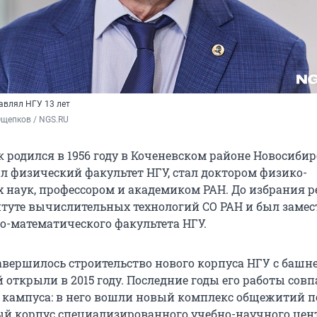
авлял НГУ 13 лет
Ощепков / NGS.RU
 родился в 1956 году в Коченевском районе Новосиби
ил физический факультет НГУ, стал доктором физико-
 наук, профессором и академиком РАН. До избрания 
итуте вычислительных технологий СО РАН и был заме
о-математического факультета НГУ.
авершилось строительство нового корпуса НГУ с башне
 открыли в 2015 году. Последние годы его работы совп
 кампуса: в него вошли новый комплекс общежитий п
ный корпус специализированного учебно-научного цен