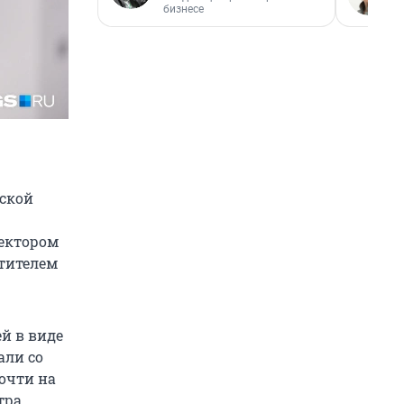
бизнесе
рской
ректором
стителем
й в виде
али со
очти на
тра,