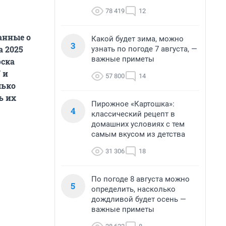
78 419
12
анные о
Какой будет зима, можно
3
 2025
узнать по погоде 7 августа, —
важные приметы
ска
 и
57 800
14
лько
ь их
Пирожное «Картошка»:
4
классический рецепт в
домашних условиях с тем
самым вкусом из детства
31 306
18
По погоде 8 августа можно
5
определить, насколько
дождливой будет осень —
важные приметы