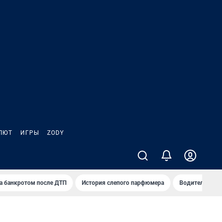
ЛЮТ
ИГРЫ
ZODY
а банкротом после ДТП
История слепого парфюмера
Водители пер