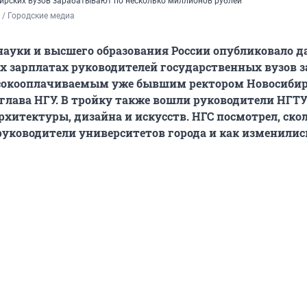
бирских вузов зарабатывают по несколько миллионов рублей
/ Городские медиа
ауки и высшего образования России опубликовало д
 зарплатах руководителей государственных вузов за
сокооплачиваемым уже бывшим ректором Новосибир
 глава НГУ. В тройку также вошли руководители НГТУ
рхитектуры, дизайна и искусств. НГС посмотрел, ско
уководители университетов города и как изменилис