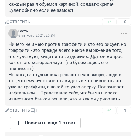
каждый раз любуемся картиной, солдат-скрипач. 
Будет обидно если её замоют.
+4
–0
ОТВЕТИТЬ
Гость
6 августа 2021, 20:34
Ничего не имею против граффити и кто его рисует, но 
граффити - это прежде всего некое выражение того, 
что чувствует, видит и т.п. художник. Другой вопрос 
как он это материализует (не будем здесь его 
поднимать).

Но когда за художника решают некое жюри, люди и 
т.п., что ему чувствовать, видеть и что рисовать, это 
уже не граффити, а какой-то указ сверху. Попахивает 
нафталином... Представьте себе, чтобы за широко 
известного Бэнкси решали, что и как ему рисовать...
+4
–1
ОТВЕТИТЬ
1
Показать ещё 1 ответ