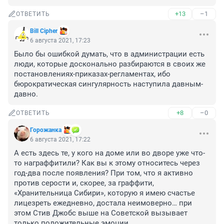
+13
–1
ОТВЕТИТЬ
Bill Cipher
6 августа 2021, 17:23
Было бы ошибкой думать, что в администрации есть 
люди, которые досконально разбираются в своих же 
постановлениях-приказах-регламентах, ибо 
бюрократическая сингулярность наступила давным-
давно.
+8
–0
ОТВЕТИТЬ
Горoжaнка
6 августа 2021, 17:22
А есть здесь те, у кого на доме или во дворе уже что-
то награффитили? Как вы к этому относитесь через 
год-два после появления? При том, что я активно 
против серости и, скорее, за граффити, 
«Хранительница Сибири», которую я имею счастье 
лицезреть ежедневно, достала неимоверно… при 
этом Стив Джобс выше на Советской вызывает 
только положительные эмоции.