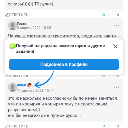
эскизы))))))) Т9 рулит)
+0
–0
ОТВЕТИТЬ
Гость
5 апреля 2022, 10:35
Чинушы, отстаньте от графитистов, люди хоть как-то 
украшают этот грязный городище. Дайте людям 
Получай награды за комментарии и другие 
свободу творчества, требуется только согласовать 
задания!
экстазы, чтобы было красиво, пусть рисуют. 
Заграницей на разрисованных домах туристический 
Подробнее в профиле
бизнес строят, а здесь ..... тундуки.
+0
–0
ОТВЕТИТЬ
Фиби
11 августа 2021, 15:44
это ж насколько несогласному было нечем заняться 
что он ковырял и ковырял тему с недостающим 
разрешением😶

его бы энергию да в путное русло...
+0
–0
ОТВЕТИТЬ