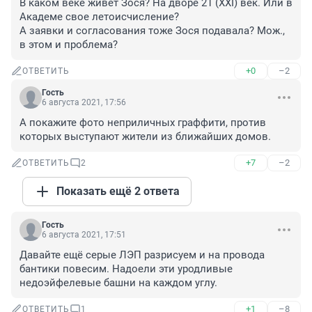
В каком веке живёт Зося? На дворе 21 (XXI) век. Или в 
Академе свое летоисчисление? 

А заявки и согласования тоже Зося подавала? Мож., 
в этом и проблема?
+0
–2
ОТВЕТИТЬ
Гость
6 августа 2021, 17:56
А покажите фото неприличных граффити, против 
которых выступают жители из ближайших домов.
+7
–2
ОТВЕТИТЬ
2
Показать ещё 2 ответа
Гость
6 августа 2021, 17:51
Давайте ещё серые ЛЭП разрисуем и на провода 
бантики повесим. Надоели эти уродливые 
недоэйфелевые башни на каждом углу.
+1
–8
ОТВЕТИТЬ
1