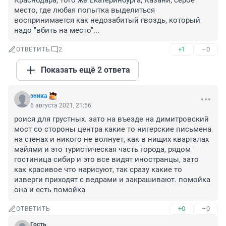
Краснодара, того же Екатеринбурга, Казани, серое 
место, где любая попытка выделиться 
воспринимается как недозабитый гвоздь, который 
надо "вбить на место"...
+1
–0
ОТВЕТИТЬ
2
Показать ещё 2 ответа
эника
6 августа 2021, 21:56
роися для грустных. зато на въезде на димитровский 
мост со стороны центра какие то нигерские письмена 
на стенах и никого не волнует, как в нищих кварталах 
майями и это туристическая часть города, рядом 
гостиница сибир и это все видят иностранцы, зато 
как красивое что нарисуют, так сразу какие то 
изверги приходят с ведрами и закрашивают. помойка 
она и есть помойка
+0
–0
ОТВЕТИТЬ
Гость