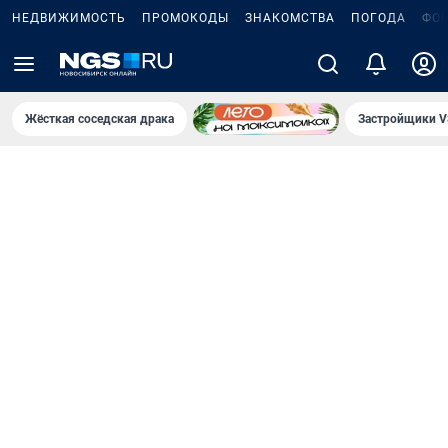
НЕДВИЖИМОСТЬ
ПРОМОКОДЫ
ЗНАКОМСТВА
ПОГОДА
ФО
Жёсткая соседская драка
Застройщики V