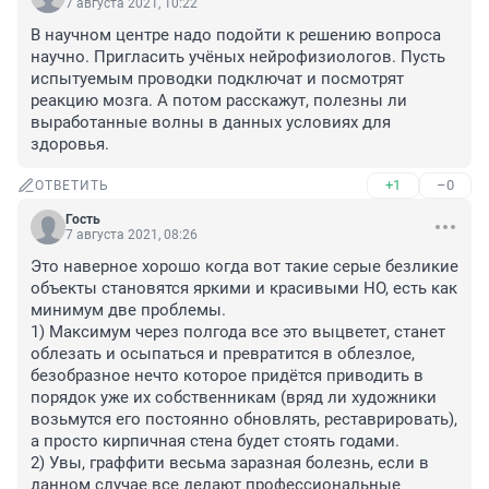
7 августа 2021, 10:22
В научном центре надо подойти к решению вопроса 
научно. Пригласить учёных нейрофизиологов. Пусть 
испытуемым проводки подключат и посмотрят 
реакцию мозга. А потом расскажут, полезны ли 
выработанные волны в данных условиях для 
здоровья.
+1
–0
ОТВЕТИТЬ
Гость
7 августа 2021, 08:26
Это наверное хорошо когда вот такие серые безликие 
объекты становятся яркими и красивыми НО, есть как 
минимум две проблемы. 

1) Максимум через полгода все это выцветет, станет 
облезать и осыпаться и превратится в облезлое, 
безобразное нечто которое придётся приводить в 
порядок уже их собственникам (вряд ли художники 
возьмутся его постоянно обновлять, реставрировать), 
а просто кирпичная стена будет стоять годами.

2) Увы, граффити весьма заразная болезнь, если в 
данном случае все делают профессиональные 