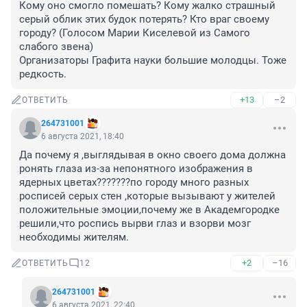
Кому оно смогло помешать? Кому жалко страшный 
серый облик этих будок потерять? Кто враг своему 
городу? (Голосом Марии Киселевой из Самого 
слабого звена)

Организаторы Графита науки большие молодцы. Тоже 
редкость.
+13
–2
ОТВЕТИТЬ
264731001
6 августа 2021, 18:40
Да почему я ,выглядывая в окно своего дома должна 
ронять глаза из-за непонятного изображения в 
ядерных цветах???????по городу много разных 
росписей серых стен ,которые вызывают у жителей 
положительные эмоции,почему же в Академгородке 
решили,что роспись вырви глаз и взорви мозг 
необходимы жителям.
+2
–16
ОТВЕТИТЬ
12
264731001
6 августа 2021, 22:40