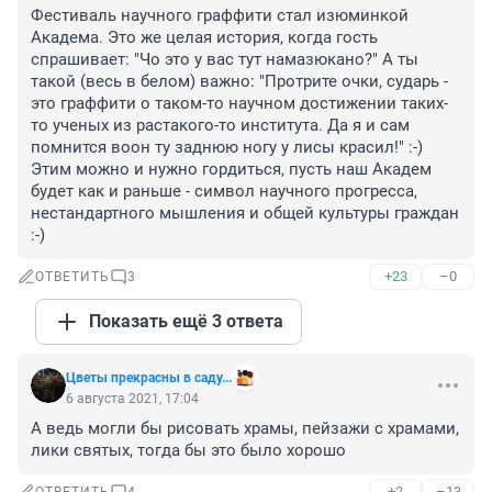
Фестиваль научного граффити стал изюминкой 
Академа. Это же целая история, когда гость 
спрашивает: "Чо это у вас тут намазюкано?" А ты 
такой (весь в белом) важно: "Протрите очки, сударь - 
это граффити о таком-то научном достижении таких-
то ученых из растакого-то института. Да я и сам 
помнится воон ту заднюю ногу у лисы красил!" :-) 
Этим можно и нужно гордиться, пусть наш Академ 
будет как и раньше - символ научного прогресса, 
нестандартного мышления и общей культуры граждан 
:-)
+23
–0
ОТВЕТИТЬ
3
Показать ещё 3 ответа
Цветы прекрасны в саду...
6 августа 2021, 17:04
А ведь могли бы рисовать храмы, пейзажи с храмами, 
лики святых, тогда бы это было хорошо
+2
–13