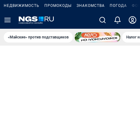
НЕДВИЖИМОСТЬ
ПРОМОКОДЫ
ЗНАКОМСТВА
ПОГОДА
ФО
«Майские» против подставщиков
Налог 