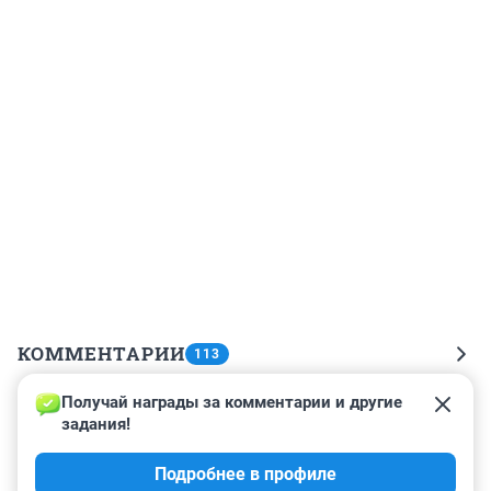
КОММЕНТАРИИ
113
Получай награды за комментарии и другие 
Гость
24 января 2024, 19:19
задания!
Мой мейн-кун последнее время блины любит..... 
Подробнее в профиле
когтями драть, не приучайте мейн-кунов к блинам!