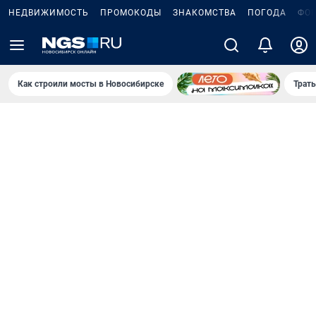
НЕДВИЖИМОСТЬ
ПРОМОКОДЫ
ЗНАКОМСТВА
ПОГОДА
ФО
Как строили мосты в Новосибирске
Траты