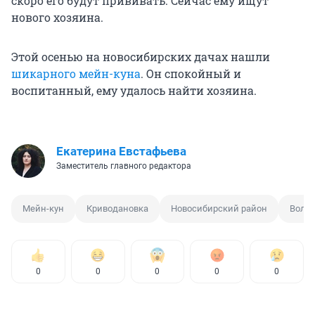
скоро его будут прививать. Сейчас ему ищут
нового хозяина.
Этой осенью на новосибирских дачах нашли
шикарного мейн-куна
. Он спокойный и
воспитанный, ему удалось найти хозяина.
Екатерина Евстафьева
Заместитель главного редактора
Мейн-кун
Криводановка
Новосибирский район
Волон
0
0
0
0
0