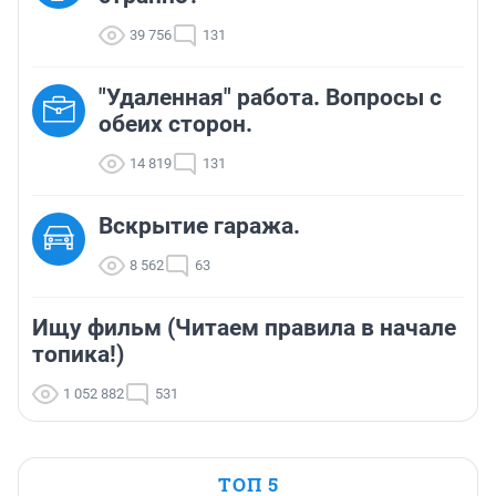
39 756
131
"Удаленная" работа. Вопросы с
обеих сторон.
14 819
131
Вскрытие гаража.
8 562
63
Ищу фильм (Читаем правила в начале
топика!)
1 052 882
531
ТОП 5