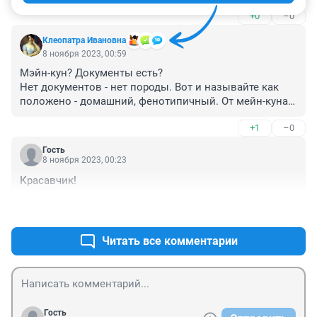
+0
–0
Клеопатра Ивановна
8 ноября 2023, 00:59
Мэйн-кун? Документы есть? 

Нет документов - нет породы. Вот и называйте как 
положено - домашний, фенотипичный. От мейн-куна 
там мало что осталось. Это разведенцы разбавили 
+1
–0
породу этого кота донельзя, и он стал больше похож 
уже на обычного беспородного, чем на мейн-куна.
Гость
8 ноября 2023, 00:23
Красавчик!
+0
–0
Читать все комментарии
Гость