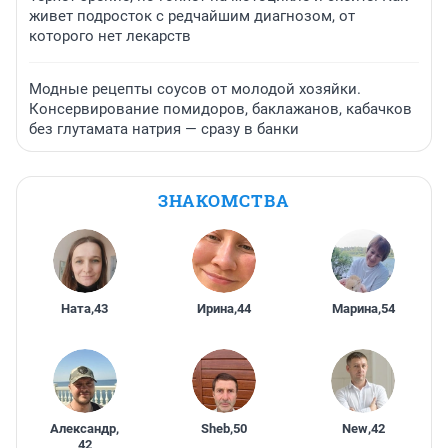
живет подросток с редчайшим диагнозом, от
которого нет лекарств
Модные рецепты соусов от молодой хозяйки.
Консервирование помидоров, баклажанов, кабачков
без глутамата натрия — сразу в банки
ЗНАКОМСТВА
Ната
,
43
Ирина
,
44
Марина
,
54
Александр
,
Sheb
,
50
New
,
42
42