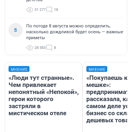
31 277
18
По погоде 8 августа можно определить,
5
насколько дождливой будет осень — важные
приметы
28 583
8
МНЕНИЕ
МНЕНИЕ
«Люди тут странные».
«Покупаешь ко
Чем привлекает
мешке»:
непонятный «Непокой»,
предпринимат
герои которого
рассказала, как
застряли в
самом деле ус
мистическом отеле
бизнес со скл
дешевых това