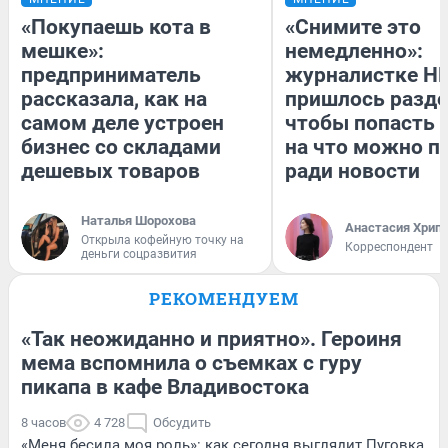
«Покупаешь кота в
«Снимите это
мешке»:
немедленно»:
предприниматель
журналистке Н
рассказала, как на
пришлось разде
самом деле устроен
чтобы попасть в
бизнес со складами
на что можно п
дешевых товаров
ради новости
Наталья Шорохова
Анастасия Хрип
Открыла кофейную точку на
Корреспондент
деньги соцразвития
РЕКОМЕНДУЕМ
«Так неожиданно и приятно». Героиня
мема вспомнила о съемках с гуру
пикапа в кафе Владивостока
8 часов
4 728
Обсудить
«Меня бесила моя роль»: как сегодня выглядит Пуговка