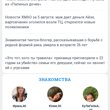
из «Папиных дочек»
Новости ХМАО за 5 августа: муж дает деньги Айзе,
вартовчанин оголился возле ТЦ, откроются новые
поликлиники
Знаменитая тикток-блогер, рассказывавшая о борьбе с
редкой формой рака, умерла в возрасте 26 лет
«Это тот, кого ты травила»: прикамца приговорили к 22
годам за убийство семьи его девушки, сейчас он звонит
ей с угрозами
ЗНАКОМСТВА
Ирина
,
46
Юлия
,
50
ХуЛиГаНкА
,
43