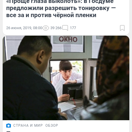
«Проще глаза выколоть»: в Госдуме
предложили разрешить тонировку —
все за и против чёрной пленки
26 июня, 2019, 08:00
39 266
177
СТРАНА И МИР
ОБЗОР