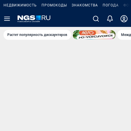
НЕДВИЖИМОСТЬ
ПРОМОКОДЫ
ЗНАКОМСТВА
ПОГОДА
ФО
Растет популярность дискаунтеров
Межд