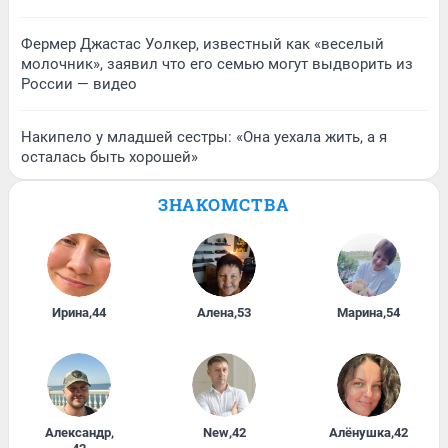
Фермер Джастас Уолкер, известный как «веселый
молочник», заявил что его семью могут выдворить из
России — видео
Накипело у младшей сестры: «Она уехала жить, а я
осталась быть хорошей»
ЗНАКОМСТВА
Ирина
,
44
Алена
,
53
Марина
,
54
Александр
,
New
,
42
Алёнушка
,
42