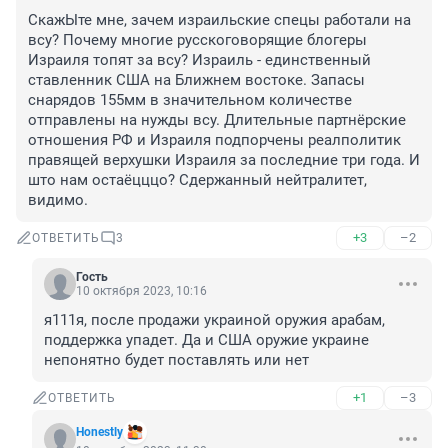
СкажЫте мне, зачем израильские спецы работали на 
всу? Почему многие русскоговорящие блогеры 
Израиля топят за всу? Израиль - единственный 
ставленник США на Ближнем востоке. Запасы 
снарядов 155мм в значительном количестве 
отправлены на нужды всу. Длительные партнёрские 
отношения РФ и Израиля подпорчены реалполитик 
правящей верхушки Израиля за последние три года. И 
што нам остаёцццо? Сдержанный нейтралитет, 
видимо.
+3
–2
ОТВЕТИТЬ
3
Гость
10 октября 2023, 10:16
я111я, после продажи украиной оружия арабам, 
поддержка упадет. Да и США оружие украине 
непонятно будет поставлять или нет
+1
–3
ОТВЕТИТЬ
Honestly