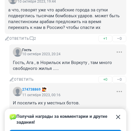
10 октября 2023, 19:44
а что, говорят уже что арабские города за сутки 
подверглись тысячам бомбовых ударов. может быть 
палестинским арабам предложить на время 
переехать к нам в Россию? чтобы спасти их
+1
–0
ОТВЕТИТЬ
2
Гость
10 октября 2023, 20:24
Гость, Ага , в Норильск или Воркуту , там много 
свободного жилья .....
+0
–0
ОТВЕТИТЬ
274738869
11 октября 2023, 00:16
И поселить их у местных ботов.
+0
–1
ОТВЕТИТЬ
Получай награды за комментарии и другие 
задания!
Гость
10 октября 2023, 15:19