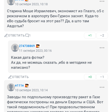
10 октября 2023, 10:18
Старина Моше Израилевич, экономист из Глазго, о5 с 
рюкзачком в аэропорту Бен-Гурион заснят. Куда-то 
еВо судьба бросит на этот раз?? Да, а што там 
Авдотья?
+1
–2
ОТВЕТИТЬ
1
274738869
11 октября 2023, 00:16
Какая дата фотки?

Ах да, не можешь сказать ,ибо в методике не 
написано?
+0
–1
ОТВЕТИТЬ
я111я
10 октября 2023, 10:14
Заводы по подпольному производству ракет в Газе 
фактически построены на деньги Европы и США. Вот 
такой пердомонокль-с! При продовольственном 