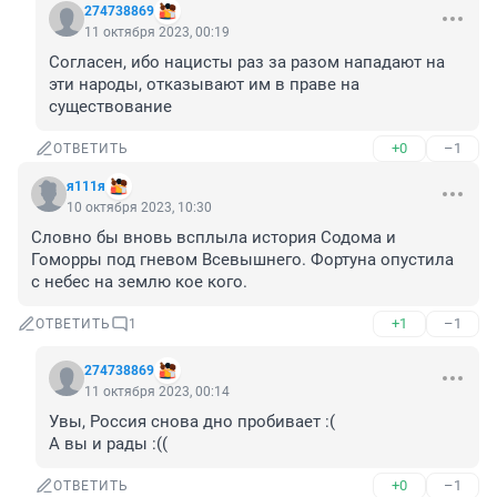
274738869
11 октября 2023, 00:19
Согласен, ибо нацисты раз за разом нападают на 
эти народы, отказывают им в праве на 
существование
+0
–1
ОТВЕТИТЬ
я111я
10 октября 2023, 10:30
Словно бы вновь всплыла история Содома и 
Гоморры под гневом Всевышнего. Фортуна опустила 
с небес на землю кое кого.
+1
–1
ОТВЕТИТЬ
1
274738869
11 октября 2023, 00:14
Увы, Россия снова дно пробивает :(

А вы и рады :((
+0
–1
ОТВЕТИТЬ