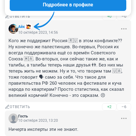
Подробнее в профиле
а
+0
–0
ОТВЕТИТЬ
Айк
10 октября 2023, 14:56
Кого же поддержит Россия 🇷🇺 в этом конфликте?? 
Ну конечно же палестинцев. Во-первых, Россия их 
всегда поддерживала ещё со времён Советского 
Союза 🇲🇦. Во-вторых, они сейчас такие же, как и 
талибы, а талибы теперь наши друзья 👬. Без них мы 
теперь жить не можем. Ну и то, что творим там 🇺🇦, 
тоже говорит 🗣 само за себя. Что такое для 
правительства РФ 260 человек на фестивале и куча 
народа по квартирам? Просто статистика, как сказал 
великий кормчий! Конечно - это сарказм. 😣
+2
–6
ОТВЕТИТЬ
Гость
10 октября 2023, 13:20
Ничерта иксперты эти не знают.