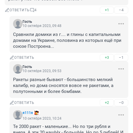
+1
–4
ОТВЕТИТЬ
4
Гость
10 октября 2023, 09:48
Сравнили домики из г.... и глины с капитальными 
домами на Украине, половина из которых ещё при 
союзе Построена...
+3
–1
ОТВЕТИТЬ
Гость
10 октября 2023, 09:53
Ракеты разные бывают - большинство мелкий 
калибр, но дома сносятся вовсе не ракетами, а 
полутонными и более бомбами.
+2
–0
ОТВЕТИТЬ
я111я
10 октября 2023, 10:24
Те 2000 ракет - маленькие... Но по три рубля и 
вчера. А эти 20 нашЫх - большЫе. Но по 5 рублей! И 