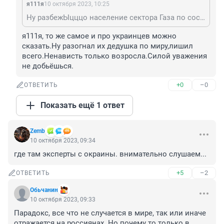
я111я
10 октября 2023, 10:25
Ну разбежЫцццо население сектора Газа по соседям? А ненависть-то толко возрастёт! И проблема не исчезнет. 3000 лет воюют.
я111я, то же самое и про украинцев можно 
сказать.Ну разогнал их дедушка по миру,лишил 
всего.Ненависть только возросла.Силой уважения 
не добьёшься.
+0
–0
ОТВЕТИТЬ
Показать ещё 1 ответ
Zemb
10 октября 2023, 09:34
где там эксперты с окраины. внимательно слушаем...
+5
–2
ОТВЕТИТЬ
Обьчанин
10 октября 2023, 09:33
Парадокс, все что не случается в мире, так или иначе 
отражается на россиянах. Но почему то только в 