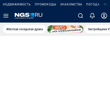
НЕДВИЖИМОСТЬ
ПРОМОКОДЫ
ЗНАКОМСТВА
ПОГОДА
ФО
Жёсткая соседская драка
Застройщики V