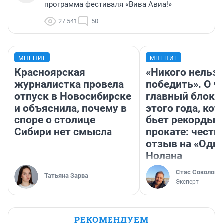
программа фестиваля «Вива Авиа!»
27 541
50
МНЕНИЕ
МНЕНИЕ
Красноярская
«Никого нельз
журналистка провела
победить». О ч
отпуск в Новосибирске
главный блокб
и объяснила, почему в
этого года, ко
споре о столице
бьет рекорды 
Сибири нет смысла
прокате: честн
отзыв на «Оди
Нолана
Стас Соколов
Татьяна Зарва
Эксперт
РЕКОМЕНДУЕМ