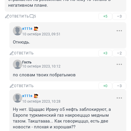
негативном плане.
+5
–3
ОТВЕТИТЬ
5
я111я
10 октября 2023, 09:51
Отнюдь.
+3
–2
ОТВЕТИТЬ
Гость
10 октября 2023, 10:12
по словам твоих побратымов
+0
–3
ОТВЕТИТЬ
я111я
10 октября 2023, 10:28
Ну нет. Щщщас Ирану о5 нефть заблокируют, а 
Европе туркменский газ накроецццо медным 
тазом. Такштаааа... Как говорицццо, есть две 
новости - плохая и хорошая??