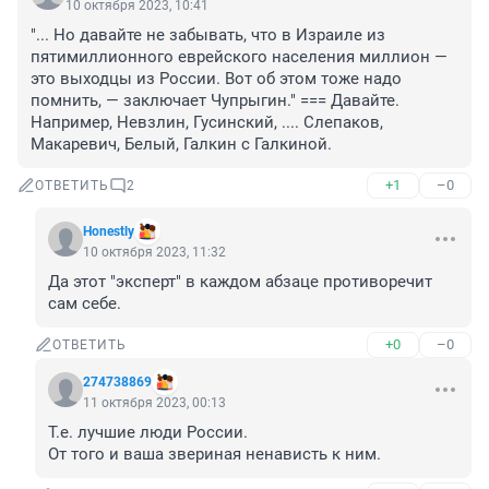
10 октября 2023, 10:41
"... Но давайте не забывать, что в Израиле из 
пятимиллионного еврейского населения миллион — 
это выходцы из России. Вот об этом тоже надо 
помнить, — заключает Чупрыгин." === Давайте. 
Например, Невзлин, Гусинский, .... Слепаков, 
Макаревич, Белый, Галкин с Галкиной.
+1
–0
ОТВЕТИТЬ
2
Honestly
10 октября 2023, 11:32
Да этот "эксперт" в каждом абзаце противоречит 
сам себе.
+0
–0
ОТВЕТИТЬ
274738869
11 октября 2023, 00:13
Т.е. лучшие люди России.

От того и ваша звериная ненависть к ним.