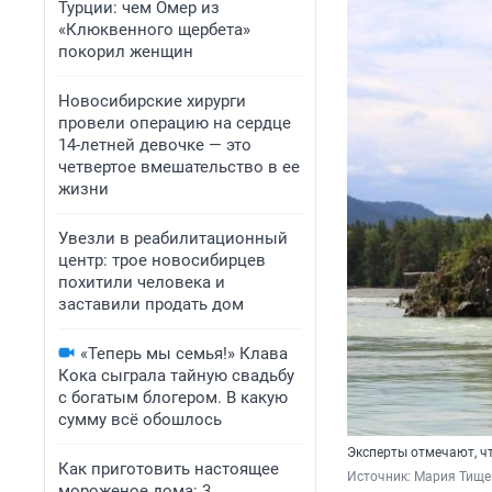
Турции: чем Омер из
«Клюквенного щербета»
покорил женщин
Новосибирские хирурги
провели операцию на сердце
14-летней девочке — это
четвертое вмешательство в ее
жизни
Увезли в реабилитационный
центр: трое новосибирцев
похитили человека и
заставили продать дом
«Теперь мы семья!» Клава
Кока сыграла тайную свадьбу
с богатым блогером. В какую
сумму всё обошлось
Эксперты отмечают, чт
Как приготовить настоящее
Источник: 
Мария Тище
мороженое дома: 3