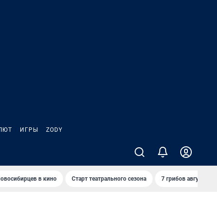
ЛЮТ
ИГРЫ
ZODY
овосибирцев в кино
Старт театрального сезона
7 грибов августа