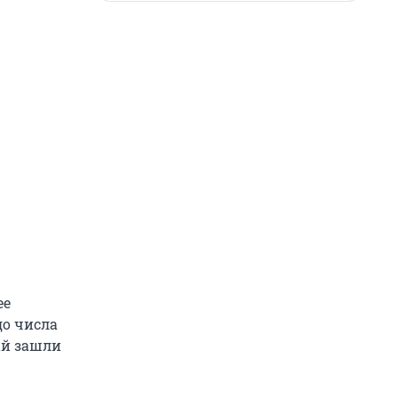
ее
до числа
ай зашли