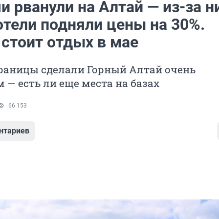
 рванули на Алтай — из-за н
отели подняли цены на 30%.
 стоит отдых в мае
раницы сделали Горный Алтай очень
— есть ли еще места на базах
66 153
нтариев