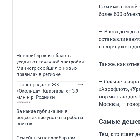
Помимо отелей 
более 600 объе
— В каждом двор
останавливаютс
говоря уже о до
Новосибирская область
уходит от точечной застройки.
Также, как отме
Министр сообщил о новых
правилах в регионе
— Сейчас в аэро
Старт продаж в ЖК
«Аэрофлот», «Ур
«Околица»! Квартиры от 3,9
нормально для 
млн ₽ р. Родники
Москвы, — гово
За какие публикации в
соцсетях вас уволят с работы:
Самые деше
список
Тем, кто ищет д
Семейным новосибирцам