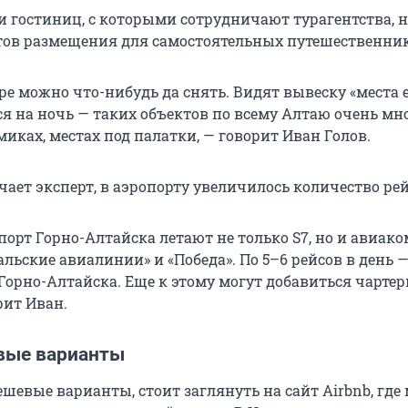
и гостиниц, с которыми сотрудничают турагентства, н
ктов размещения для самостоятельных путешественник
е можно что-нибудь да снять. Видят вывеску «места е
я на ночь — таких объектов по всему Алтаю очень мно
миках, местах под палатки, — говорит Иван Голов.
чает эксперт, в аэропорту увеличилось количество рей
порт Горно-Алтайска летают не только S7, но и авиак
альские авиалинии» и «Победа». По 5–6 рейсов в день —
Горно-Алтайска. Еще к этому могут добавиться чартер
рит Иван.
вые варианты
ешевые варианты, стоит заглянуть на сайт Airbnb, гд