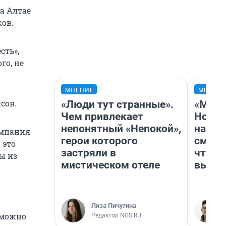
а Алтае
ов.
сть»,
го, не
МНЕНИЕ
МНЕНИ
сов.
«Люди тут странные».
«Мы в
Чем привлекает
Нолан
непонятный «Непокой»,
настр
омпания
герои которого
смотр
 это
застряли в
чтобы
ы из
мистическом отеле
выгля
Лиза Пичугина
е можно
Редактор NGS.RU