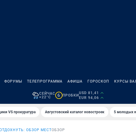
ФОРУМЫ
ТЕЛЕПРОГРАММА
АФИША
ГОРОСКОП
КУРСЫ ВА
USD 81,41
СЕЙЧАС
6
ПРОБКИ
+22°C
EUR 94,06
ики VS прокуратура
Августовский каталог новостроек
5 молодых н
 ОТДОХНУТЬ: ОБЗОР МЕСТ
ОБЗОР