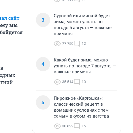
Суровой или мягкой будет
пал сайт
3
зима, можно узнать по
тому мы
погоде 5 августа — важные
обойдется
приметы
77 750
12
Какой будет зима, можно
4
узнать по погоде 7 августа, —
ов
важные приметы
ходных
етний
35 514
10
Пирожное «Картошка»:
5
классический рецепт в
домашних условиях с тем
самым вкусом из детства
30 622
15