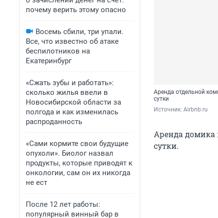
о зачислении денег на счет:
почему верить этому опасно
Восемь сбили, три упали.
Все, что известно об атаке
беспилотников на
Екатеринбург
«Сжать зубы и работать»:
сколько жилья ввели в
Аренда отдельной комн
сутки
Новосибирской области за
Источник: 
Аirbnb.ru
полгода и как изменилась
распроданность
Аренда домика в
«Сами кормите свои будущие
сутки.
опухоли». Биолог назвал
продукты, которые приводят к
онкологии, сам он их никогда
не ест
После 12 лет работы:
популярный винный бар в