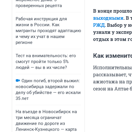
проверенных рецепта
В конце прошл
выходными
. В
Рабочая инструкция для
РЖД
. Выбор у 
жизни в России. Как
мигранты проходят адаптацию
узнали у экспер
и чему их учат в нашем
отдых в этом го
регионе
Как изменитс
Тест на внимательность: его
смогут пройти только 5%
Исполнительный
людей — вы в их числе?
рассказывает, 
Один погиб, второй выжил:
ажиотажа на пр
новосибирца задержали по
сезон на Алтае 
делу об убийстве — его искали
35 лет
На въезде в Новосибирск на
три месяца ограничат
движение по дороге из
Ленинск-Кузнецкого — карта