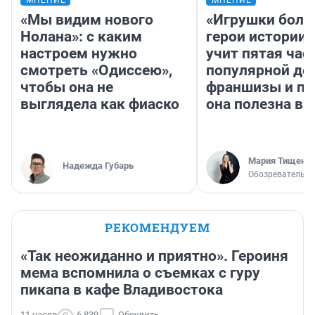
МНЕНИЕ
МНЕНИЕ
«Мы видим нового
«Игрушки боль
Нолана»: с каким
герои истории»
настроем нужно
учит пятая час
смотреть «Одиссею»,
популярной де
чтобы она не
франшизы и п
выглядела как фиаско
она полезна в
Мария Тищенк
Надежда Губарь
Обозреватель
РЕКОМЕНДУЕМ
«Так неожиданно и приятно». Героиня
мема вспомнила о съемках с гуру
пикапа в кафе Владивостока
11 часов
6 839
Обсудить