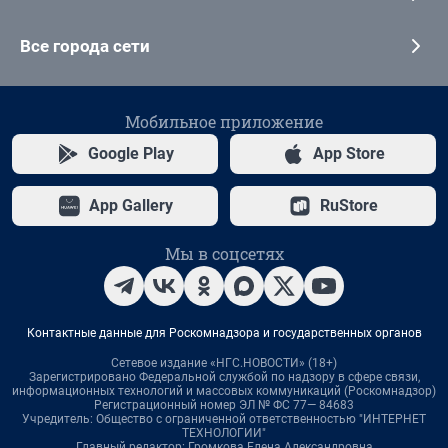
Все города сети
Мобильное приложение
Google Play
App Store
App Gallery
RuStore
Мы в соцсетях
Контактные данные для Роскомнадзора и государственных органов
Сетевое издание «НГС.НОВОСТИ» (18+)
Зарегистрировано Федеральной службой по надзору в сфере связи,
информационных технологий и массовых коммуникаций (Роскомнадзор)
Регистрационный номер ЭЛ № ФС 77— 84683
Учредитель: Общество с ограниченной ответственностью "ИНТЕРНЕТ
ТЕХНОЛОГИИ"
Главный редактор: Громкова Елена Александровна