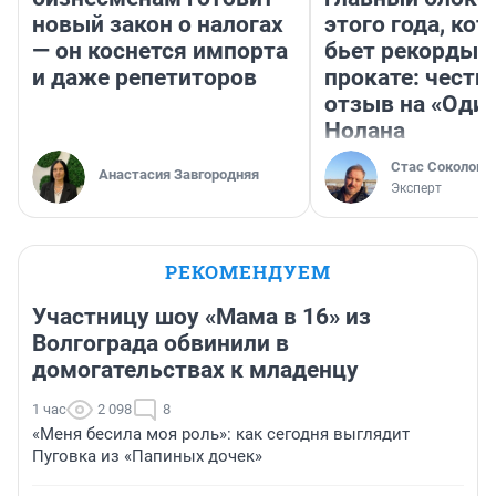
новый закон о налогах
этого года, ко
— он коснется импорта
бьет рекорды 
и даже репетиторов
прокате: честн
отзыв на «Оди
Нолана
Стас Соколов
Анастасия Завгородняя
Эксперт
РЕКОМЕНДУЕМ
Участницу шоу «Мама в 16» из
Волгограда обвинили в
домогательствах к младенцу
1 час
2 098
8
«Меня бесила моя роль»: как сегодня выглядит
Пуговка из «Папиных дочек»