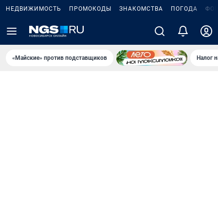
НЕДВИЖИМОСТЬ
ПРОМОКОДЫ
ЗНАКОМСТВА
ПОГОДА
ФО
«Майские» против подставщиков
Налог 