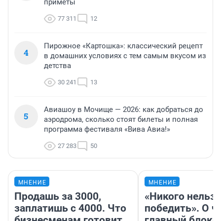
приметы
77 311
12
Пирожное «Картошка»: классический рецепт
4
в домашних условиях с тем самым вкусом из
детства
30 241
13
Авиашоу в Мочище — 2026: как добраться до
5
аэродрома, сколько стоят билеты и полная
программа фестиваля «Вива Авиа!»
27 283
50
МНЕНИЕ
МНЕНИЕ
Продашь за 3000,
«Никого нельз
заплатишь с 4000. Что
победить». О ч
бизнесменам готовит
главный блокб