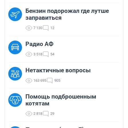
Бензин подорожал где лутше
заправиться
7 130
12
Радио АФ
3 518
54
Нетактичные вопросы
163 695
905
Помощь подброшенным
котятам
2 818
29