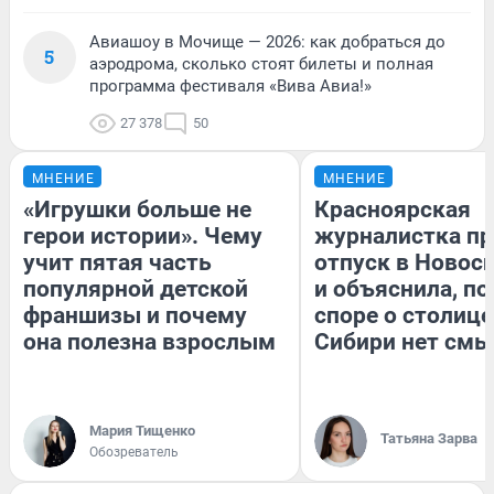
Авиашоу в Мочище — 2026: как добраться до
5
аэродрома, сколько стоят билеты и полная
программа фестиваля «Вива Авиа!»
27 378
50
МНЕНИЕ
МНЕНИЕ
«Игрушки больше не
Красноярская
герои истории». Чему
журналистка пр
учит пятая часть
отпуск в Новос
популярной детской
и объяснила, по
франшизы и почему
споре о столице
она полезна взрослым
Сибири нет смы
Мария Тищенко
Татьяна Зарва
Обозреватель