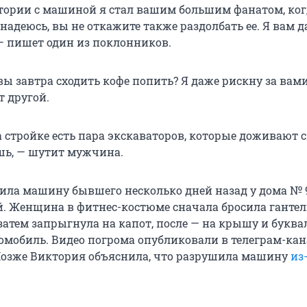
стории с машиной я стал вашим большим фанатом, ког
адеюсь, вы не откажите также раздолбать ее. Я вам 
 — пишет один из поклонников.
вы завтра сходить кофе попить? Я даже рискну за вам
т другой.
а стройке есть пара экскаваторов, которые доживают с
шь, — шутит мужчина.
ила машину бывшего несколько дней назад у дома № 9
. Женщина в фитнес-костюме сначала бросила гантел
 затем запрыгнула на капот, после — на крышу и буква
омобиль. Видео погрома опубликовали в телеграм-кан
. Позже Виктория объяснила, что разрушила машину
из