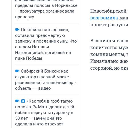
пределы полосы в Норильске
Новосибирской 
— прокуратура организовала
проверку
разгромила
маш
просят разруши
Покорила пять вершин,
оставила предсмертную
В социальных с
записку и послание сыну. Что
с телом Натальи
количество муж
Наговициной, погибшей на
комплименты, н
пике Победы
Изначально жен
стороной, но ок
Сибирский Бэнкси: как
скульптор в черной маске
развешивает загадочные арт-
объекты — видео
«Как тебя в гроб такую
положат?» Мать двоих детей
набила первую татуировку в
50 лет — зачем она это
сделала и что отвечает