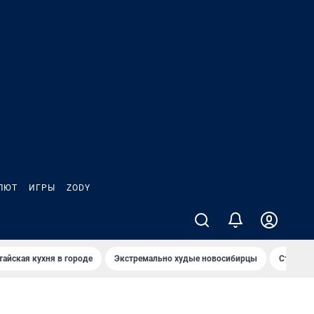
ЛЮТ
ИГРЫ
ZODY
тайская кухня в городе
Экстремально худые новосибирцы
Старт те