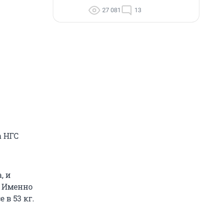
27 081
13
а НГС
, и
. Именно
в 53 кг.