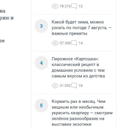
78 219
12
она
рию и
Какой будет зима, можно
3
узнать по погоде 7 августа, —
важные приметы
ое
57 308
14
Пирожное «Картошка»:
4
классический рецепт в
домашних условиях с тем
самым вкусом из детства
31 052
18
Кормить раз в месяц. Чем
5
хищным или необычным
украсить квартиру — смотрим
зелёное разнообразие на
выставке экзотики