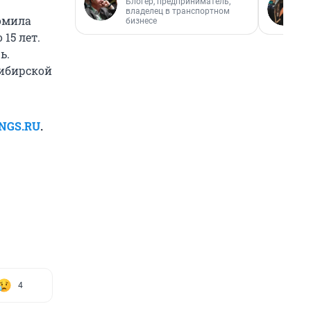
Блогер, предприниматель,
владелец в транспортном
ромила
бизнесе
15 лет.
ь.
сибирской
 NGS.RU
.
4