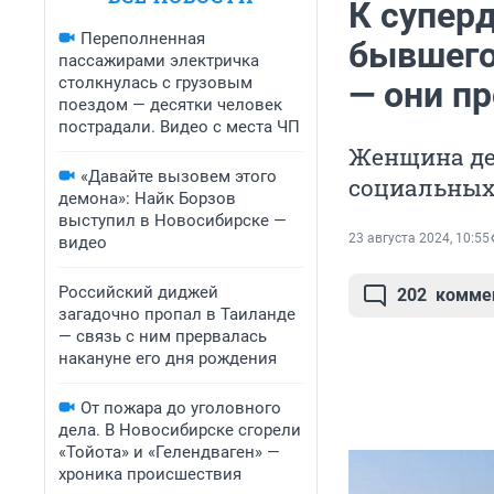
К супер
Переполненная
бывшего
пассажирами электричка
столкнулась с грузовым
— они пр
поездом — десятки человек
пострадали. Видео с места ЧП
Женщина де
«Давайте вызовем этого
социальных
демона»: Найк Борзов
выступил в Новосибирске —
23 августа 2024, 10:55
видео
Российский диджей
202
комме
загадочно пропал в Таиланде
— связь с ним прервалась
накануне его дня рождения
От пожара до уголовного
дела. В Новосибирске сгорели
«Тойота» и «Гелендваген» —
хроника происшествия