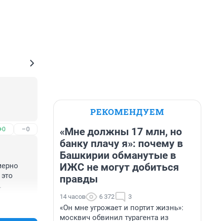
РЕКОМЕНДУЕМ
+0
–0
«Мне должны 17 млн, но
банку плачу я»: почему в
Башкирии обманутые в
ИЖС не могут добиться
ерно 
это 
правды
.
14 часов
6 372
3
+0
–0
«Он мне угрожает и портит жизнь»:
москвич обвинил турагента из