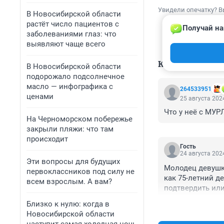
Увидели опечатку? В
В Новосибирской области
растёт число пациентов с
Получай на
заболеваниями глаз: что
выявляют чаще всего
КОММЕНТАР
В Новосибирской области
подорожало подсолнечное
масло — инфографика с
264533951
ценами
25 августа 2024
Что у неё с МУ
На Черноморском побережье
закрыли пляжи: что там
происходит
Гость
24 августа 2024
Эти вопросы для будущих
Молодец девушка
первоклассников под силу не
как 75-летний де
всем взрослым. А вам?
подтвердить или
Близко к нулю: когда в
Новосибирской области