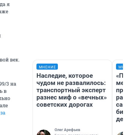
да я
даже
и
вой век.
МНЕНИЕ
МНЕНИ
Наследие, которое
«Поку
чудом не развалилось:
мешке
9/3 на
транспортный эксперт
предп
ь в
разнес миф о «вечных»
расска
льно
советских дорогах
самом
але
бизне
-за
дешев
Олег Арефьев