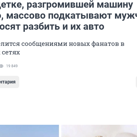
детке, разгромившей машину
, массово подкатывают му
осят разбить и их авто
лится сообщениями новых фанатов в
 сетях
19 849
нтария