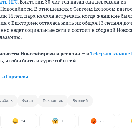
ать НГС
, Виктории 30 лет, год назад она переехала из
 Новосибирск. В отношениях с Сергеем (котором разг
и 14 лет, пара начала встречать, когда женщине было 
ия с Викторией осталась жить их общая 13-летняя доч
вно ведет социальные сети и состоит в сборной Ново
олазанию.
овости Новосибирска и региона — в
Тelegram-канале
, чтобы быть в курсе событий.
та Горячева
мобиль
Фанат
Поклонник
Бывший
24
1
28