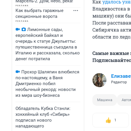
Марсель-2. Дом, небо, река!
Как
удалось узн
Владивостока в
Как выбрать гаражные
машину) они был
секционные ворота
После расставан
Сибирячка акти
Лимонные сады,
европейский Байкал и
области по лед
очередь к статуе Джульетты:
путешественница съездила в
Самые важные н
Италию и рассказала, сколько
денег потратила
Подписывайтесь
Прохор Шаляпин влюбился
Елизаве
по-настоящему, а Ваня
Редактор
Дмитриенко побил
необычный рекорд: новости
из мира шоу-бизнеса
Машина
Авто
Обладатель Кубка Стэнли:
хоккейный клуб «Сибирь»
подписал нового
1
нападающего