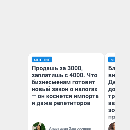
МНЕНИЕ
МНЕНИЕ
Продашь за 3000,
Близне
заплатишь с 4000. Что
внезап
бизнесменам готовит
Девам 
новый закон о налогах
дополн
— он коснется импорта
траты:
и даже репетиторов
август 
зодиак
прогно
Ан
Анастасия Завгородняя