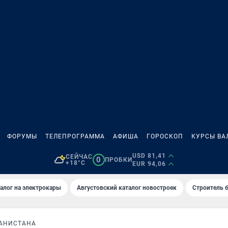
ФОРУМЫ
ТЕЛЕПРОГРАММА
АФИША
ГОРОСКОП
КУРСЫ ВА
USD 81,41
СЕЙЧАС
0
ПРОБКИ
+18°C
EUR 94,06
алог на электрокары
Августовский каталог новостроек
Строитель б
ГАНИСТАНА