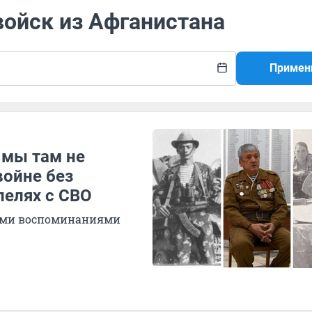
войск из Афганистана
Примен
 мы там не
войне без
лелях с СВО
лыми воспоминаниями