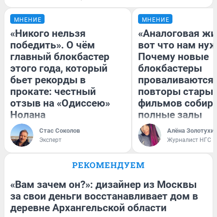
МНЕНИЕ
МНЕНИЕ
«Никого нельзя
«Аналоговая жи
победить». О чём
вот что нам нуж
главный блокбастер
Почему новые
этого года, который
блокбастеры
бьет рекорды в
проваливаются,
прокате: честный
повторы стары
отзыв на «Одиссею»
фильмов собир
Нолана
полные залы
Стас Соколов
Алёна Золотухи
Эксперт
Журналист НГС
РЕКОМЕНДУЕМ
«Вам зачем он?»: дизайнер из Москвы
за свои деньги восстанавливает дом в
деревне Архангельской области