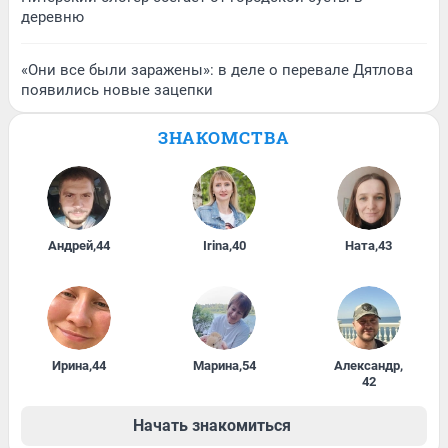
деревню
«Они все были заражены»: в деле о перевале Дятлова
появились новые зацепки
ЗНАКОМСТВА
Андрей
,
44
Irina
,
40
Ната
,
43
Ирина
,
44
Марина
,
54
Александр
,
42
Начать знакомиться