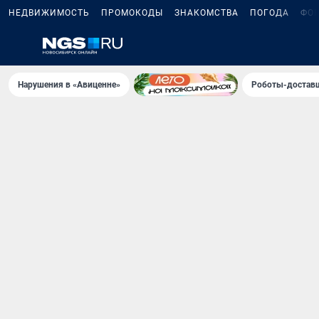
НЕДВИЖИМОСТЬ
ПРОМОКОДЫ
ЗНАКОМСТВА
ПОГОДА
ФО
Нарушения в «Авиценне»
Роботы-доставщ