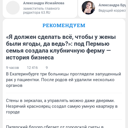
Александра Исмайлова
Александра Бру
заместитель главного
Ведущий корресп
редактора 63.RU
РЕКОМЕНДУЕМ
«Я должен сделать всё, чтобы у жены
были ягоды, да ведь?»: под Пермью
семья создала клубничную ферму —
история бизнеса
9 часов
12 416
9
В Екатеринбурге три больницы проглядели запущенный
рак у пациентки. После родов ей удалили несколько
органов
Стены в зеркалах, а управлять можно даже дверями.
Незрячий красноярец создал самую умную квартиру в
городе
Питерский блогер сбегает от городской суеты в