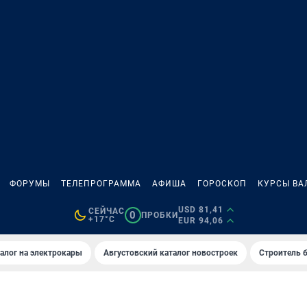
ФОРУМЫ
ТЕЛЕПРОГРАММА
АФИША
ГОРОСКОП
КУРСЫ ВА
USD 81,41
СЕЙЧАС
0
ПРОБКИ
+17°C
EUR 94,06
алог на электрокары
Августовский каталог новостроек
Строитель б