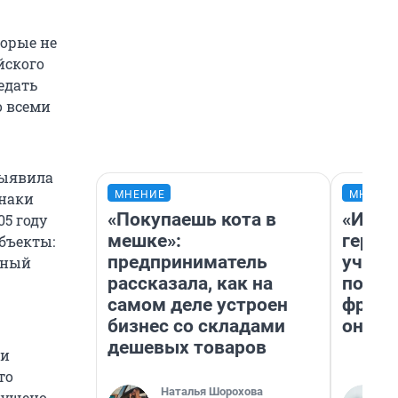
торые не
йского
едать
о всеми
выявила
МНЕНИЕ
МНЕНИ
знаки
«Покупаешь кота в
«Игру
05 году
мешке»:
герои
бъекты:
предприниматель
учит 
ьный
рассказала, как на
попул
самом деле устроен
франш
бизнес со складами
она п
дешевых товаров
ти
то
Наталья Шорохова
пущено.