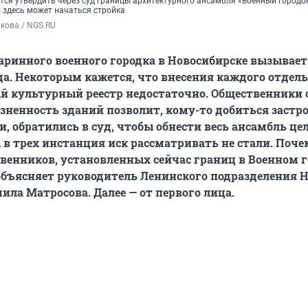
ся утвердить через суд границы архитектурного ансамбля «Военный городок
о здесь может начаться стройка
кова / NGS.RU
аринного военного городка в Новосибирске вызывае
да. Некоторым кажется, что внесения каждого отдел
й культурный реестр недостаточно. Общественники 
озненность зданий позволит, кому-то добиться застр
и, обратились в суд, чтобы обнести весь ансамбль це
 в трех инстанция иск рассматривать не стали. Поче
енников, установленных сейчас границ в Военном г
объясняет руководитель Ленинского подразделения 
а Матросова. Далее — от первого лица.