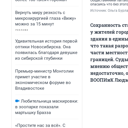
Общественники пытают
опасаясь что без этог
Источник: 
Ольга Бурла
Вернуть миру резкость с
микрохирургией глаза «Вижу»
можно за 15 минут
Сохранность ст
у жителей горо
здания в едины
Удивительная история первой
что такая разр
оптики Новосибирска. Она
части местност
появилась благодаря девушке
из сибирской глубинки
границей. Суды
мнению обществ
Премьер‑министр Монголии
недостаточно, 
примет участие в
ВООПИиК Людмил
экономическом форуме во
Владивостоке
Любительница маскировки:
в зоопарке показали
мартышку Бразза
«Простите нас за всё». С