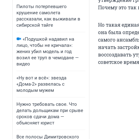
Пилоты потерпевшего
Почему это так
крушение самолета
рассказали, как выживали в
Но такая единая
сибирской тайге
она была опред
«Подушкой надавил на
самого ансамбля
лицо, чтобы не кричала»:
начать застройк
жених убил модель и год
воссоздавать у
возил ее труп в чемодане —
советское время
видео
«Ну вот и всё»: звезда
«Дома-2» развелась с
молодым мужем
Нужно требовать свое. Что
делать дольщикам при срыве
сроков сдачи дома —
объясняет юрист
Все полосы Димитровского