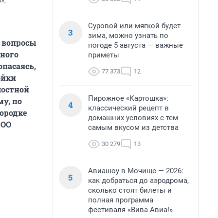
»,
Суровой или мягкой будет
3
зима, можно узнать по
т вопросы
погоде 5 августа — важные
ьного
приметы
опасаясь,
77 373
12
ойки
лостной
Пирожное «Картошка»:
му, по
4
классический рецепт в
ородке
домашних условиях с тем
НОО
самым вкусом из детства
30 279
13
Авиашоу в Мочище — 2026:
5
как добраться до аэродрома,
сколько стоят билеты и
полная программа
фестиваля «Вива Авиа!»