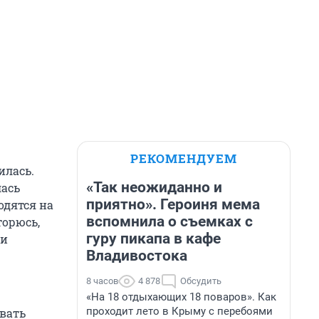
РЕКОМЕНДУЕМ
илась.
«Так неожиданно и
лась
приятно». Героиня мема
одятся на
вспомнила о съемках с
торюсь,
гуру пикапа в кафе
 и
Владивостока
8 часов
4 878
Обсудить
«На 18 отдыхающих 18 поваров». Как
проходит лето в Крыму с перебоями
овать