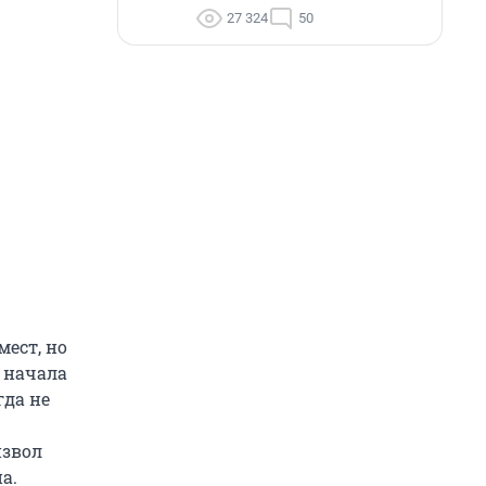
27 324
50
мест, но
 начала
гда не
извол
а.