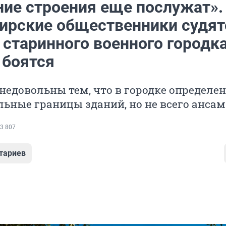
ние строения еще послужат».
ирские общественники судят
 старинного военного городк
 боятся
едовольны тем, что в городке определе
льные границы зданий, но не всего анса
3 807
тариев