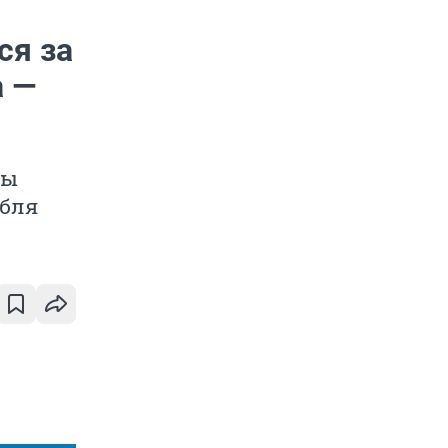
ся за
а —
ны
мбля