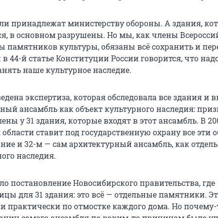
мли принадлежат министерству обороны. А здания, ко
я, в основном разрушены. Но мы, как члены Всеросси
ы памятников культуры, обязаны всё сохранить и пер
 в 44-й статье Конституции России говорится, что над
анять наше культурное наследие.
ведена экспертиза, которая обследовала все здания и 
рный ансамбль как объект культурного наследия: при
ны у 31 здания, которые входят в этот ансамбль. В 20
области ставит под государственную охрану все эти о
ание и 32-м — сам архитектурный ансамбль, как отдел
ного наследия.
шло постановление Новосибирского правительства, где
ицы для 31 здания: это всё — отдельные памятники. Э
 практически по отмостке каждого дома. Но почему-
аниц самого ансамбля по каким-то причинам было у