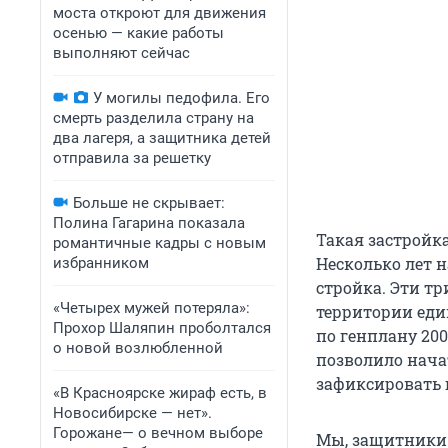
моста откроют для движения
осенью — какие работы
выполняют сейчас
У могилы педофила. Его
смерть разделила страну на
два лагеря, а защитника детей
отправила за решетку
Больше не скрывает:
Полина Гагарина показала
Такая застройк
романтичные кадры с новым
Несколько лет н
избранником
стройка. Эти тр
«Четырех мужей потеряла»:
территории еди
Прохор Шаляпин проболтался
по генплану 200
о новой возлюбленной
позволило нача
зафиксировать 
«В Красноярске жираф есть, в
Новосибирске — нет».
Горожане— о вечном выборе
Мы, защитники 