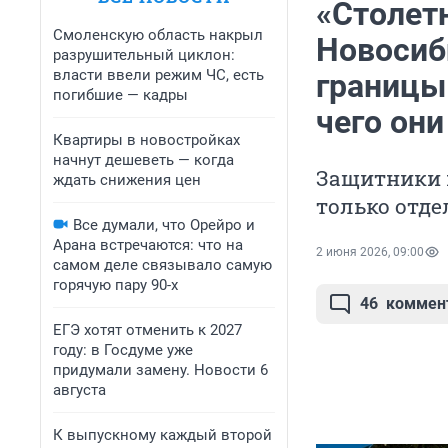
«Столет
Смоленскую область накрыл
Новосиб
разрушительный циклон:
власти ввели режим ЧС, есть
границы
погибшие — кадры
чего они
Квартиры в новостройках
начнут дешеветь — когда
Защитники н
ждать снижения цен
только отде
Все думали, что Орейро и
Арана встречаются: что на
2 июня 2026, 09:00
самом деле связывало самую
горячую пару 90-х
46
коммен
ЕГЭ хотят отменить к 2027
году: в Госдуме уже
придумали замену. Новости 6
августа
К выпускному каждый второй