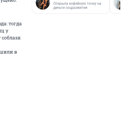
Открыла кофейную точку на
деньги соцразвития
да: тогда
иц у
т соблазн
ушили в