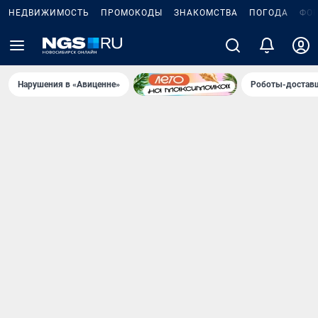
НЕДВИЖИМОСТЬ
ПРОМОКОДЫ
ЗНАКОМСТВА
ПОГОДА
ФО
Нарушения в «Авиценне»
Роботы-доставщ