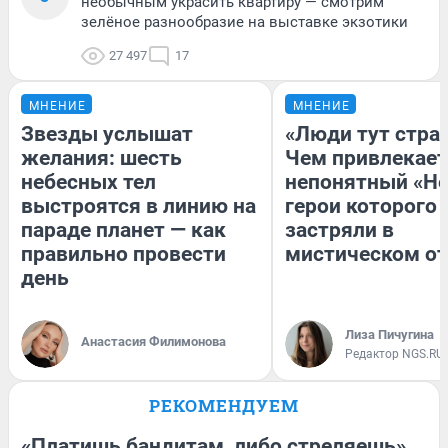
необычным украсить квартиру — смотрим
зелёное разнообразие на выставке экзотики
27 497
17
МНЕНИЕ
МНЕНИЕ
Звезды услышат
«Люди тут стра
желания: шесть
Чем привлекает
небесных тел
непонятный «Не
выстроятся в линию на
герои которого
параде планет — как
застряли в
правильно провести
мистическом от
день
Лиза Пичугина
Анастасия Филимонова
Редактор NGS.RU
РЕКОМЕНДУЕМ
«Платишь бандитам, либо стреляешь».