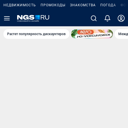
НЕДВИЖИМОСТЬ
ПРОМОКОДЫ
ЗНАКОМСТВА
ПОГОДА
ФО
Растет популярность дискаунтеров
Межд