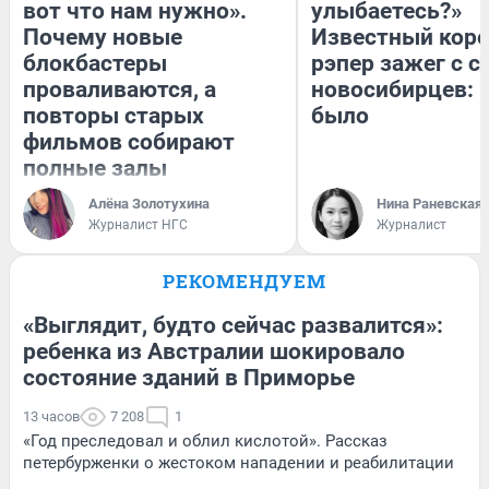
вот что нам нужно».
улыбаетесь?»
Почему новые
Известный кор
блокбастеры
рэпер зажег с 
проваливаются, а
новосибирцев: к
повторы старых
было
фильмов собирают
полные залы
Алёна Золотухина
Нина Раневская
Журналист НГС
Журналист
РЕКОМЕНДУЕМ
«Выглядит, будто сейчас развалится»:
ребенка из Австралии шокировало
состояние зданий в Приморье
13 часов
7 208
1
«Год преследовал и облил кислотой». Рассказ
петербурженки о жестоком нападении и реабилитации