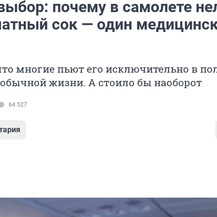
выбор: почему в самолете не
матный сок — один медицинс
что многие пьют его исключительно в пол
 обычной жизни. А стоило бы наоборот
64 527
тария