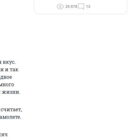
26 878
13
 вкус.
и и так
вдвое
 много
й жизни.
н
считает,
амолете.
сяч