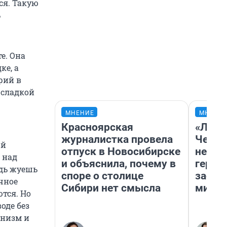
ся. Такую
ь
е. Она
ке, а
рий в
 сладкой
МНЕНИЕ
МНЕНИ
Красноярская
«Люди
журналистка провела
Чем п
ый
отпуск в Новосибирске
непон
 над
и объяснила, почему в
герои
удь жуешь
споре о столице
застр
чное
Сибири нет смысла
мисти
тся. Но
оде без
анизм и