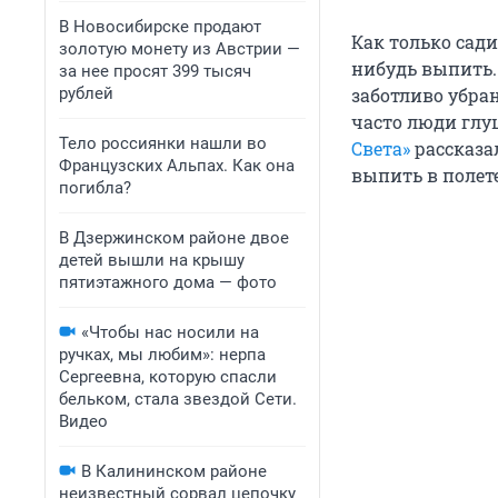
В Новосибирске продают
Как только садиш
золотую монету из Австрии —
нибудь выпить.
за нее просят 399 тысяч
рублей
заботливо убра
часто люди глуш
Тело россиянки нашли во
Света»
рассказа
Французских Альпах. Как она
выпить в полете
погибла?
В Дзержинском районе двое
детей вышли на крышу
пятиэтажного дома — фото
«Чтобы нас носили на
ручках, мы любим»: нерпа
Сергеевна, которую спасли
бельком, стала звездой Сети.
Видео
В Калининском районе
неизвестный сорвал цепочку