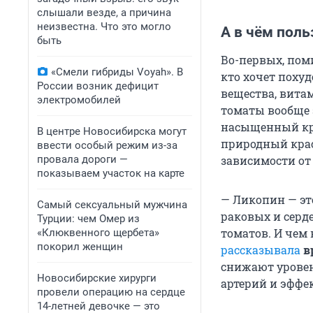
слышали везде, а причина
неизвестна. Что это могло
А в чём поль
быть
Во-первых, поми
«Смели гибриды Voyah». В
кто хочет поху
России возник дефицит
вещества, витам
электромобилей
томаты вообще 
насыщенный кра
В центре Новосибирска могут
природный крас
ввести особый режим из-за
провала дороги —
зависимости от 
показываем участок на карте
— Ликопин — эт
Самый сексуальный мужчина
раковых и серд
Турции: чем Омер из
томатов. И чем 
«Клюквенного щербета»
покорил женщин
рассказывала
в
снижают уровен
Новосибирские хирурги
артерий и эффе
провели операцию на сердце
14-летней девочке — это