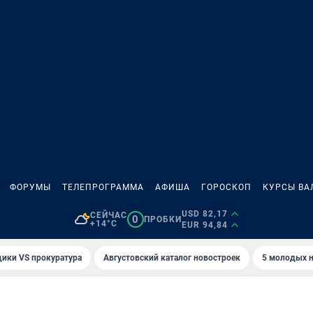
ФОРУМЫ
ТЕЛЕПРОГРАММА
АФИША
ГОРОСКОП
КУРСЫ ВА
USD 82,17
СЕЙЧАС
0
ПРОБКИ
+14°C
EUR 94,84
ики VS прокуратура
Августовский каталог новостроек
5 молодых н