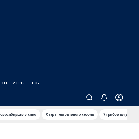
ЛЮТ
ИГРЫ
ZODY
овосибирцев в кино
Старт театрального сезона
7 грибов августа