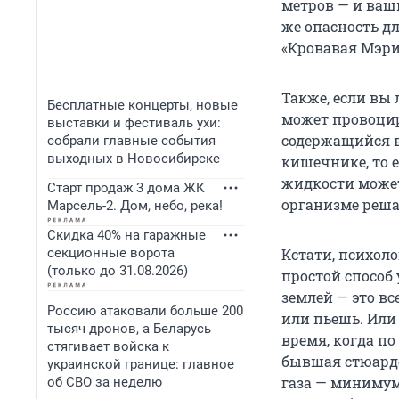
метров — и ваш
же опасность дл
«Кровавая Мэри»
Также, если вы 
Бесплатные концерты, новые
может провоцир
выставки и фестиваль ухи:
содержащийся в
собрали главные события
выходных в Новосибирске
кишечнике, то 
жидкости может
Старт продаж 3 дома ЖК
организме реша
Марсель-2. Дом, небо, река!
Скидка 40% на гаражные
секционные ворота
Кстати, психол
(только до 31.08.2026)
простой способ 
землей — это вс
Россию атаковали больше 200
или пьешь. Или 
тысяч дронов, а Беларусь
время, когда по
стягивает войска к
бывшая стюарде
украинской границе: главное
газа — минимум
об СВО за неделю