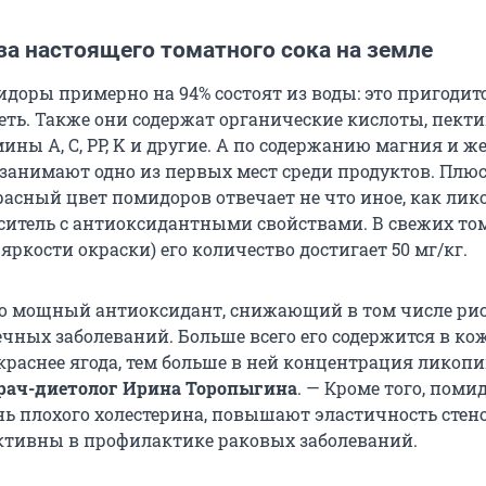
за настоящего томатного сока на земле
доры примерно на 94% состоят из воды: это пригодитс
деть. Также они содержат органические кислоты, пект
ины A, C, PP, K и другие. А по содержанию магния и ж
занимают одно из первых мест среди продуктов. Плюс
сный цвет помидоров отвечает не что иное, как лик
итель с антиоксидантными свойствами. В свежих том
яркости окраски) его количество достигает 50 мг/кг.
о мощный антиоксидант, снижающий в том числе ри
ечных заболеваний. Больше всего его содержится в ко
краснее ягода, тем больше в ней концентрация ликопи
рач-диетолог Ирина Торопыгина
. — Кроме того, пом
ь плохого холестерина, повышают эластичность стен
ктивны в профилактике раковых заболеваний.