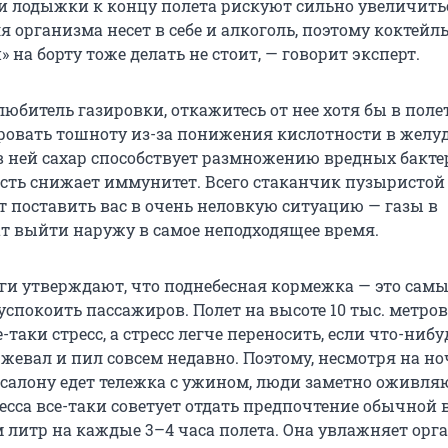
и лодыжки к концу полета рискуют сильно увеличить
я организма несет в себе и алкоголь, поэтому коктейл
 на борту тоже делать не стоит, — говорит эксперт.
любитель газировки, откажитесь от нее хотя бы в полет
овать тошноту из-за понижения кислотности в желуд
 ней сахар способствует размножению вредных бакте
есть снижает иммунитет. Всего стаканчик пузыристой
 поставить вас в очень неловкую ситуацию — газы в
т выйти наружу в самое неподходящее время.
оги утверждают, что поднебесная кормежка — это сам
успокоить пассажиров. Полет на высоте 10 тыс. метров
е-таки стресс, а стресс легче переносить, если что-ниб
жевал и пил совсем недавно. Поэтому, несмотря на но
 салону едет тележка с ужином, люди заметно оживляю
сса все-таки советует отдать предпочтение обычной в
 литр на каждые 3–4 часа полета. Она увлажняет орг