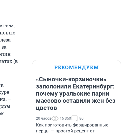
я тем,
иновые
елеза
 за
опин —
атах (в
РЕКОМЕНДУЕМ
«Сыночки-корзиночки»
ск
заполонили Екатеринбург:
журе
почему уральские парни
на, —
массово оставили жен без
идоры
цветов
ок
20 часов
16 350
80
Как приготовить фаршированные
перцы — простой рецепт от