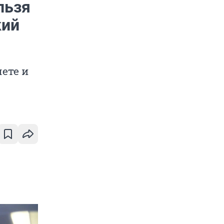
льзя
кий
ете и