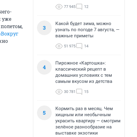
77 945
12
чего-
я уже
Какой будет зима, можно
 полетом,
3
узнать по погоде 7 августа, —
«Вокруг
важные приметы
жно
51 975
14
Пирожное «Картошка»:
4
классический рецепт в
домашних условиях с тем
самым вкусом из детства
30 781
15
Кормить раз в месяц. Чем
5
хищным или необычным
украсить квартиру — смотрим
зелёное разнообразие на
выставке экзотики