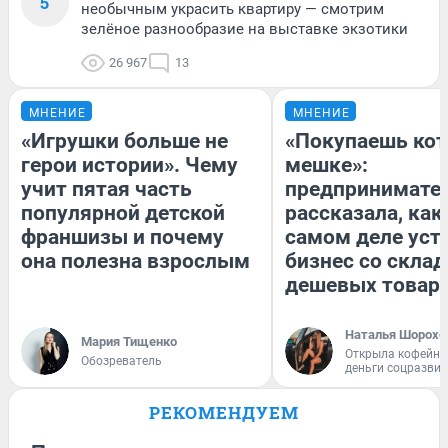
5
необычным украсить квартиру — смотрим
зелёное разнообразие на выставке экзотики
26 967
13
МНЕНИЕ
МНЕНИЕ
«Игрушки больше не
«Покупаешь кот
герои истории». Чему
мешке»:
учит пятая часть
предпринимате
популярной детской
рассказала, как
франшизы и почему
самом деле уст
она полезна взрослым
бизнес со скла
дешевых товар
Наталья Шорохо
Мария Тищенко
Открыла кофейну
Обозреватель
деньги соцразви
РЕКОМЕНДУЕМ