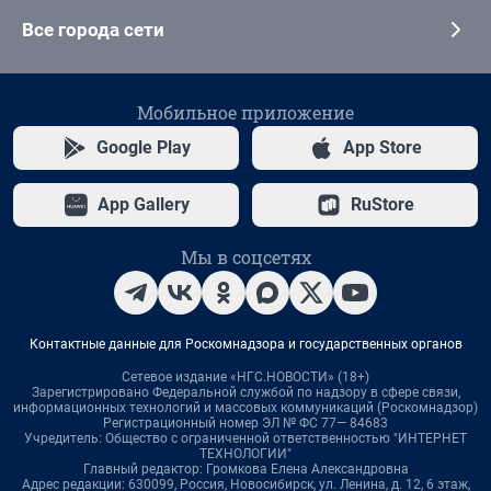
Все города сети
Мобильное приложение
Google Play
App Store
App Gallery
RuStore
Мы в соцсетях
Контактные данные для Роскомнадзора и государственных органов
Сетевое издание «НГС.НОВОСТИ» (18+)
Зарегистрировано Федеральной службой по надзору в сфере связи,
информационных технологий и массовых коммуникаций (Роскомнадзор)
Регистрационный номер ЭЛ № ФС 77— 84683
Учредитель: Общество с ограниченной ответственностью "ИНТЕРНЕТ
ТЕХНОЛОГИИ"
Главный редактор: Громкова Елена Александровна
Адрес редакции: 630099, Россия, Новосибирск, ул. Ленина, д. 12, 6 этаж,