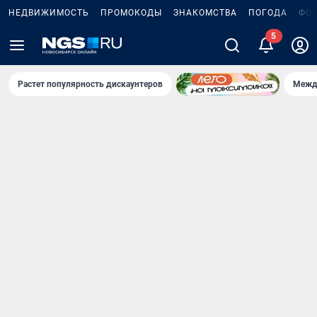
НЕДВИЖИМОСТЬ
ПРОМОКОДЫ
ЗНАКОМСТВА
ПОГОДА
ФО
Растет популярность дискаунтеров
Межд