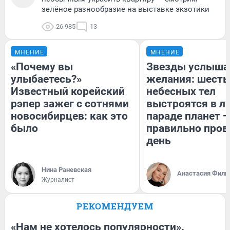
зелёное разнообразие на выставке экзотики
26 985
13
МНЕНИЕ
МНЕНИЕ
«Почему вы
Звезды услыша
улыбаетесь?»
желания: шесть
Известный корейский
небесных тел
рэпер зажег с сотнями
выстроятся в л
новосибирцев: как это
параде планет —
было
правильно пров
день
Нина Раневская
Анастасия Фили
Журналист
РЕКОМЕНДУЕМ
«Нам не хотелось популярности».