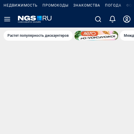
НЕДВИЖИМОСТЬ
ПРОМОКОДЫ
ЗНАКОМСТВА
ПОГОДА
ФО
Растет популярность дискаунтеров
Межд