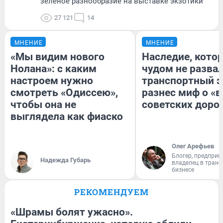
зелёное разнообразие на выставке экзотики
27 121
14
МНЕНИЕ
МНЕНИЕ
«Мы видим нового
Наследие, кото
Нолана»: с каким
чудом не разва
настроем нужно
транспортный э
смотреть «Одиссею»,
разнес миф о «
чтобы она не
советских доро
выглядела как фиаско
Олег Арефьев
Блогер, предприн
Надежда Губарь
владелец в тран
бизнесе
РЕКОМЕНДУЕМ
«Шрамы болят ужасно».