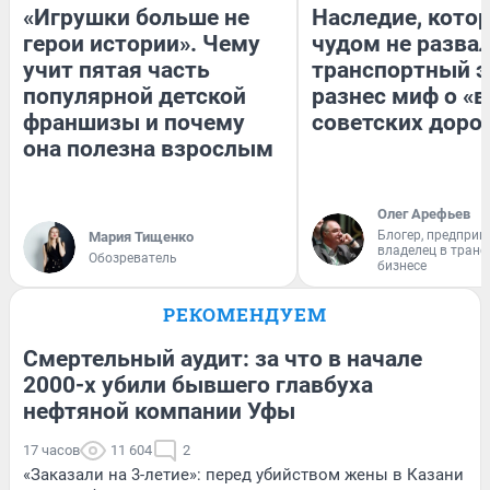
«Игрушки больше не
Наследие, кото
герои истории». Чему
чудом не разва
учит пятая часть
транспортный э
популярной детской
разнес миф о «
франшизы и почему
советских доро
она полезна взрослым
Олег Арефьев
Блогер, предприн
Мария Тищенко
владелец в тран
Обозреватель
бизнесе
РЕКОМЕНДУЕМ
Смертельный аудит: за что в начале
2000-х убили бывшего главбуха
нефтяной компании Уфы
17 часов
11 604
2
«Заказали на 3-летие»: перед убийством жены в Казани