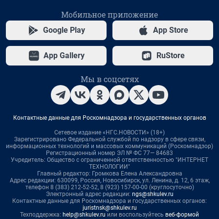
Мобильное приложение
Google Play
App Store
App Gallery
RuStore
Мы в соцсетях
Контактные данные для Роскомнадзора и государственных органов
Сетевое издание «НГС.НОВОСТИ» (18+)
Зарегистрировано Федеральной службой по надзору в сфере связи,
информационных технологий и массовых коммуникаций (Роскомнадзор)
Регистрационный номер ЭЛ № ФС 77— 84683
Учредитель: Общество с ограниченной ответственностью "ИНТЕРНЕТ
ТЕХНОЛОГИИ"
Главный редактор: Громкова Елена Александровна
Адрес редакции: 630099, Россия, Новосибирск, ул. Ленина, д. 12, 6 этаж,
телефон 8 (383) 212-52-52, 8 (923) 157-00-00 (круглосуточно)
Электронный адрес редакции:
ngs@shkulev.ru
Контактные данные для Роскомнадзора и государственных органов:
juristnsk@shkulev.ru
Техподдержка:
help@shkulev.ru
или воспользуйтесь
веб-формой