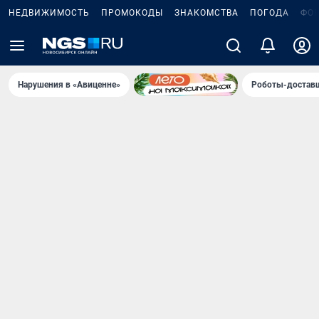
НЕДВИЖИМОСТЬ
ПРОМОКОДЫ
ЗНАКОМСТВА
ПОГОДА
ФО
Нарушения в «Авиценне»
Роботы-доставщ