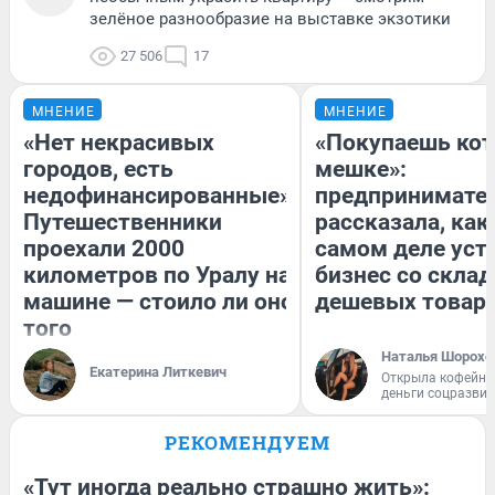
зелёное разнообразие на выставке экзотики
27 506
17
МНЕНИЕ
МНЕНИЕ
«Нет некрасивых
«Покупаешь кот
городов, есть
мешке»:
недофинансированные».
предпринимате
Путешественники
рассказала, как
проехали 2000
самом деле уст
километров по Уралу на
бизнес со скла
машине — стоило ли оно
дешевых товар
того
Наталья Шорохо
Екатерина Литкевич
Открыла кофейну
деньги соцразви
РЕКОМЕНДУЕМ
«Тут иногда реально страшно жить»: