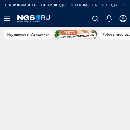
НЕДВИЖИМОСТЬ
ПРОМОКОДЫ
ЗНАКОМСТВА
ПОГОДА
ФО
Нарушения в «Авиценне»
Роботы-доставщ