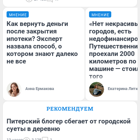
МНЕНИЕ
МНЕНИЕ
Как вернуть деньги
«Нет некрасивы
после закрытия
городов, есть
ипотеки? Эксперт
недофинансиро
назвала способ, о
Путешественни
котором знают далеко
проехали 2000
не все
километров по 
машине — стоил
того
Анна Ермакова
Екатерина Литк
РЕКОМЕНДУЕМ
Питерский блогер сбегает от городской
суеты в деревню
13 часов
3 128
1