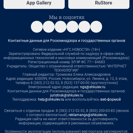
App Gallery
RuStore
Мы в соцсетях
Контактные данные для Роскомнадзора и государственных органов
Сетевое издание «НГС.НОВОСТИ» (18+)
Зарегистрировано Федеральной службой по надзору в сфере связи,
информационных технологий и массовых коммуникаций (Роскомнадзор)
Регистрационный номер ЭЛ № ФС 77— 84683
Учредитель: Общество с ограниченной ответственностью "ИНТЕРНЕТ
ТЕХНОЛОГИИ"
Главный редактор: Громкова Елена Александровна
Адрес редакции: 630099, Россия, Новосибирск, ул. Ленина, д. 12, 6 этаж,
телефон 8 (383) 212-52-52, 8 (923) 157-00-00 (круглосуточно)
Электронный адрес редакции:
ngs@shkulev.ru
Контактные данные для Роскомнадзора и государственных органов:
juristnsk@shkulev.ru
Техподдержка:
help@shkulev.ru
или воспользуйтесь
веб-формой
Связаться с отделом продаж: 8 (383) 212-52-52, 8 (800) 200-03-83 (звонок
с сотового бесплатный),
reklamangs@shkulev.ru
Редакция сайта не несет ответственности за достоверность
информации, содержащейся в рекламных объявлениях.
Особенности эксплуатации (использования) веб-портала регулируются: