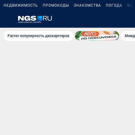
НЕДВИЖИМОСТЬ
ПРОМОКОДЫ
ЗНАКОМСТВА
ПОГОДА
ФО
Растет популярность дискаунтеров
Межд