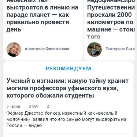
выстроятся в линию на
Путешественни
параде планет — как
проехали 2000
правильно провести
километров по 
день
машине — стоил
того
Анастасия Филимонова
Екатерина Литк
РЕКОМЕНДУЕМ
Ученый в изгнании: какую тайну хранит
могила профессора уфимского вуза,
которого обожали студенты
6 часов
3 569
2
Фермер Джастас Уолкер, известный как «веселый
молочник», заявил что его семью могут выдворить из
России — видео