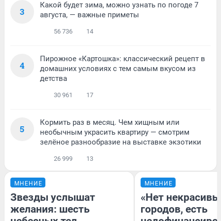
Какой будет зима, можно узнать по погоде 7
3
августа, — важные приметы
56 736
14
Пирожное «Картошка»: классический рецепт в
4
домашних условиях с тем самым вкусом из
детства
30 961
17
Кормить раз в месяц. Чем хищным или
5
необычным украсить квартиру — смотрим
зелёное разнообразие на выставке экзотики
26 999
13
МНЕНИЕ
МНЕНИЕ
Звезды услышат
«Нет некрасивы
желания: шесть
городов, есть
небесных тел
недофинансиро