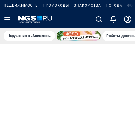
НЕДВИЖИМОСТЬ
ПРОМОКОДЫ
ЗНАКОМСТВА
ПОГОДА
ФО
Нарушения в «Авиценне»
Роботы-доставщ