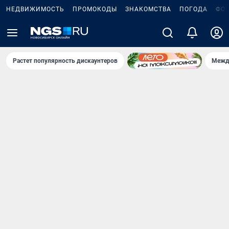
НЕДВИЖИМОСТЬ
ПРОМОКОДЫ
ЗНАКОМСТВА
ПОГОДА
ФО
Растет популярность дискаунтеров
Межд