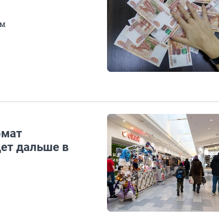
ем
рмат
дет дальше в