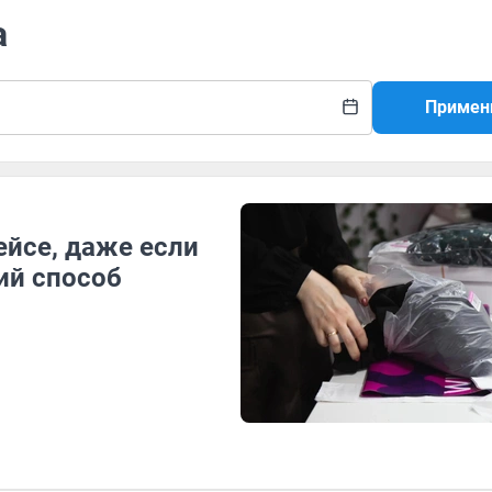
а
Примен
ейсе, даже если
ий способ