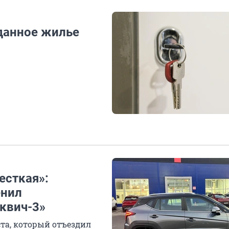
данное жилье
есткая»:
енил
квич-3»
та, который отъездил