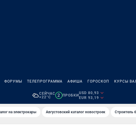
ФОРУМЫ
ТЕЛЕПРОГРАММА
АФИША
ГОРОСКОП
КУРСЫ ВА
USD 80,93
СЕЙЧАС
2
ПРОБКИ
+22°C
EUR 93,19
алог на электрокары
Августовский каталог новостроек
Строитель б