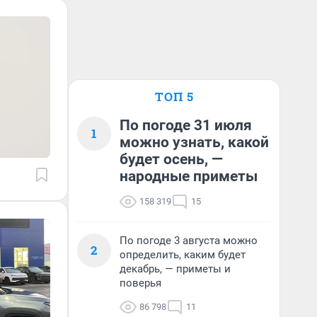
ТОП 5
По погоде 31 июля
1
можно узнать, какой
будет осень, —
народные приметы
158 319
15
По погоде 3 августа можно
2
определить, каким будет
декабрь, — приметы и
поверья
86 798
11