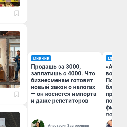
МНЕНИЕ
МНЕНИЕ
Продашь за 3000,
«Анало
заплатишь с 4000. Что
вот чт
бизнесменам готовит
Почему
новый закон о налогах
блокба
— он коснется импорта
провал
и даже репетиторов
повтор
фильмо
полные
Ал
Анастасия Завгородняя