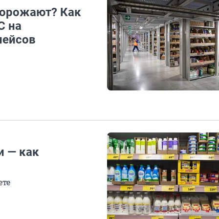
дорожают? Как
С на
лейсов
и — как
ете