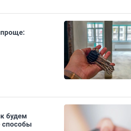
 проще:
ак будем
е способы