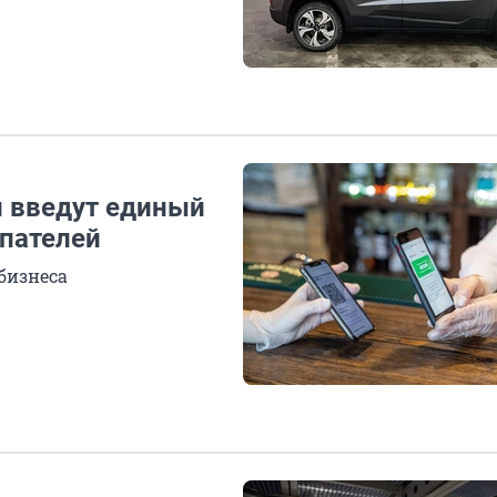
и введут единый
упателей
 бизнеса