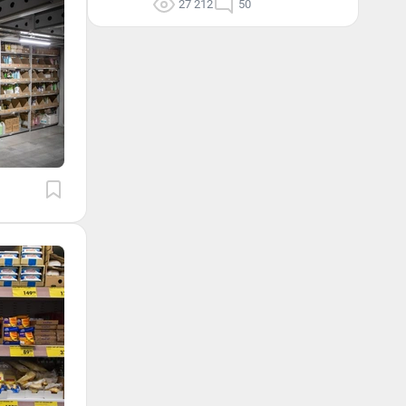
27 212
50