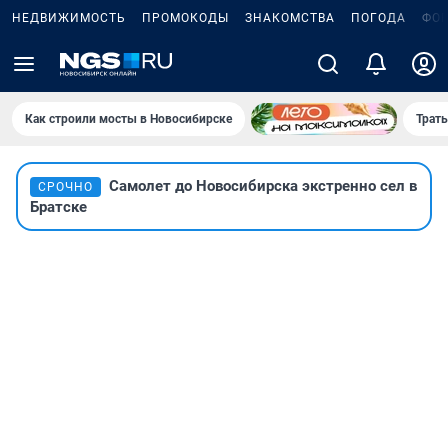
НЕДВИЖИМОСТЬ
ПРОМОКОДЫ
ЗНАКОМСТВА
ПОГОДА
ФО
Как строили мосты в Новосибирске
Траты
Самолет до Новосибирска экстренно сел в
СРОЧНО
Братске