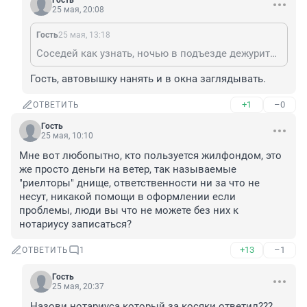
Гость
25 мая, 20:08
Гость
25 мая, 13:18
Соседей как узнать, ночью в подъезде дежурить под дверями слушать?
Гость, автовышку нанять и в окна заглядывать.
+1
–0
ОТВЕТИТЬ
Гость
25 мая, 10:10
Мне вот любопытно, кто пользуется жилфондом, это 
же просто деньги на ветер, так называемые 
"риелторы" днище, ответственности ни за что не 
несут, никакой помощи в оформлении если 
проблемы, люди вы что не можете без них к 
нотариусу записаться?
+13
–1
ОТВЕТИТЬ
1
Гость
25 мая, 20:37
Назови нотариуса который за косяки ответил???