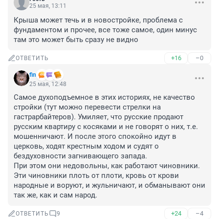
25 мая, 13:11
Крыша может течь и в новостройке, проблема с 
фундаментом и прочее, все тоже самое, один минус 
там это может быть сразу не видно
+16
–0
ОТВЕТИТЬ
fin
25 мая, 12:48
Самое духоподъемное в этих историях, не качество 
стройки (тут можно перевести стрелки на 
гастрарбайтеров). Умиляет, что русские продают 
русским квартиру с косяками и не говорят о них, т.е. 
мошенничают. И после этого спокойно идут в 
церковь, ходят крестным ходом и судят о 
бездуховности загнивающего запада. 

При этом они недовольны, как работают чиновники.

Эти чиновники плоть от плоти, кровь от крови 
народные и воруют, и жульничают, и обманывают они 
так же, как и сам народ.
+24
–4
ОТВЕТИТЬ
9