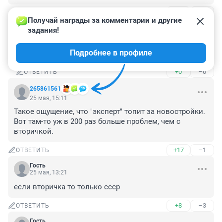
+0
–4
ОТВЕТИТЬ
1
Получай награды за комментарии и другие 
задания!
Гость
26 мая, 10:43
Подробнее в профиле
Лечись, поправляйся
+0
–0
ОТВЕТИТЬ
265861561
25 мая, 15:11
Такое ощущение, что "эксперт" топит за новостройки. 
Вот там-то уж в 200 раз больше проблем, чем с 
вторичкой.
+17
–1
ОТВЕТИТЬ
Гость
25 мая, 13:21
если вторичка то только ссср
+8
–3
ОТВЕТИТЬ
Гость