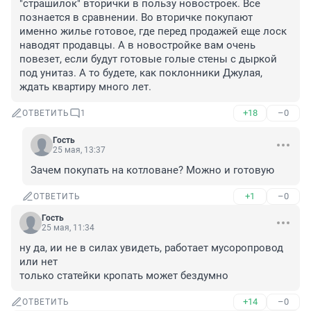
"страшилок" вторички в пользу новостроек. Все 
познается в сравнении. Во вторичке покупают 
именно жилье готовое, где перед продажей еще лоск 
наводят продавцы. А в новостройке вам очень 
повезет, если будут готовые голые стены с дыркой 
под унитаз. А то будете, как поклонники Джулая, 
ждать квартиру много лет.
+18
–0
ОТВЕТИТЬ
1
Гость
25 мая, 13:37
Зачем покупать на котловане? Можно и готовую
+1
–0
ОТВЕТИТЬ
Гость
25 мая, 11:34
ну да, ии не в силах увидеть, работает мусоропровод 
или нет

только статейки кропать может бездумно
+14
–0
ОТВЕТИТЬ