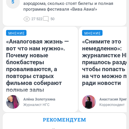
5
аэродрома, сколько стоят билеты и полная
программа фестиваля «Вива Авиа!»
27 522
50
МНЕНИЕ
МНЕНИЕ
«Аналоговая жизнь —
«Снимите это
вот что нам нужно».
немедленно»:
Почему новые
журналистке Н
блокбастеры
пришлось разде
проваливаются, а
чтобы попасть в
повторы старых
на что можно п
фильмов собирают
ради новости
полные залы
Алёна Золотухина
Анастасия Хрип
Журналист НГС
Корреспондент
РЕКОМЕНДУЕМ