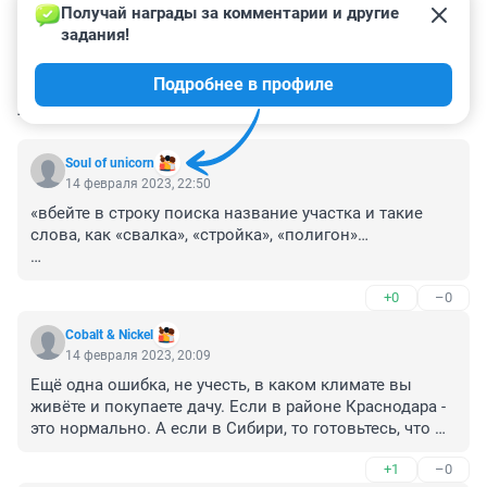
Получай награды за комментарии и другие 
задания!
Подробнее в профиле
КОММЕНТАРИИ
31
Soul of unicorn
14 февраля 2023, 22:50
«вбейте в строку поиска название участка и такие 
слова, как «свалка», «стройка», «полигон»…

Чего?.. Название участка вбить? Участки имеют 
+0
–0
номера, а не названия. Грамотеи блин.
Cobalt & Nickel
14 февраля 2023, 20:09
Ещё одна ошибка, не учесть, в каком климате вы 
живёте и покупаете дачу. Если в районе Краснодара - 
это нормально. А если в Сибири, то готовьтесь, что 
лето на даче будет длиться две - три недели в году. В 
+1
–0
мае вы ещё в шубе ходите по мерзлой земле, в июне 