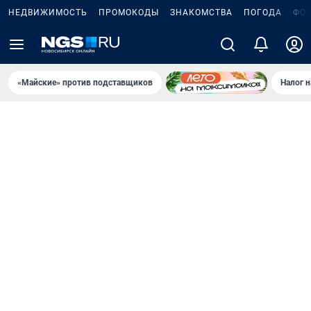
НЕДВИЖИМОСТЬ
ПРОМОКОДЫ
ЗНАКОМСТВА
ПОГОДА
ФО
«Майские» против подставщиков
Налог 