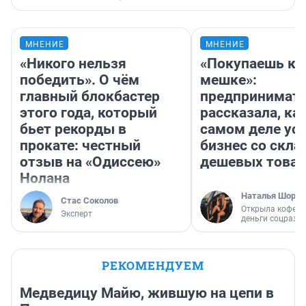
МНЕНИЕ
МНЕНИЕ
«Никого нельзя
«Покупаешь ко
победить». О чём
мешке»:
главный блокбастер
предпринимат
этого года, который
рассказала, как
бьет рекорды в
самом деле ус
прокате: честный
бизнес со скл
отзыв на «Одиссею»
дешевых това
Нолана
Наталья Шорох
Стас Соколов
Открыла кофейн
Эксперт
деньги соцразв
РЕКОМЕНДУЕМ
Медведицу Майю, жившую на цепи в