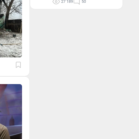
27 189
50