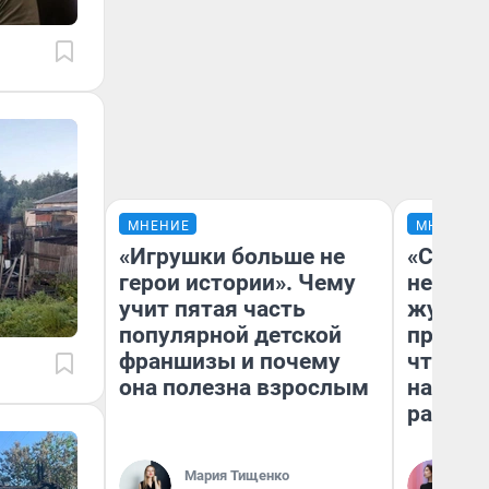
МНЕНИЕ
МНЕНИЕ
«Игрушки больше не
«Сними
герои истории». Чему
немедл
учит пятая часть
журнал
популярной детской
пришло
франшизы и почему
чтобы п
она полезна взрослым
на что
ради н
Мария Тищенко
Ан