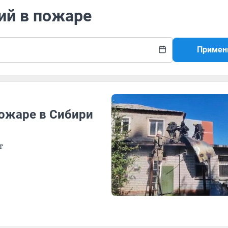
ий в пожаре
Примен
пожаре в Сибири
т