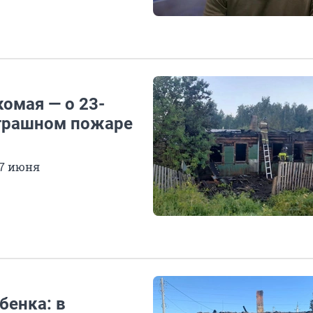
комая — о 23-
страшном пожаре
27 июня
бенка: в