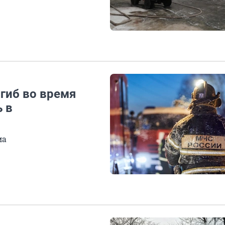
гиб во время
 в
ма