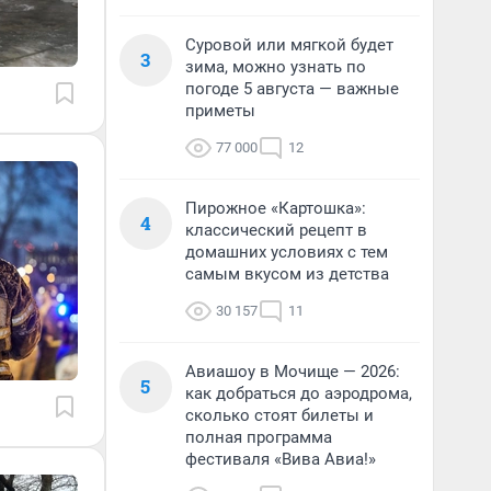
Суровой или мягкой будет
3
зима, можно узнать по
погоде 5 августа — важные
приметы
77 000
12
Пирожное «Картошка»:
4
классический рецепт в
домашних условиях с тем
самым вкусом из детства
30 157
11
Авиашоу в Мочище — 2026:
5
как добраться до аэродрома,
сколько стоят билеты и
полная программа
фестиваля «Вива Авиа!»