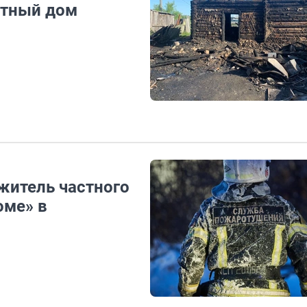
стный дом
житель частного
оме» в