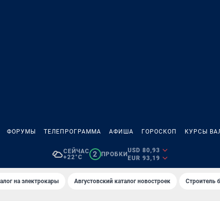
ФОРУМЫ
ТЕЛЕПРОГРАММА
АФИША
ГОРОСКОП
КУРСЫ ВА
USD 80,93
СЕЙЧАС
2
ПРОБКИ
+22°C
EUR 93,19
алог на электрокары
Августовский каталог новостроек
Строитель б
Е