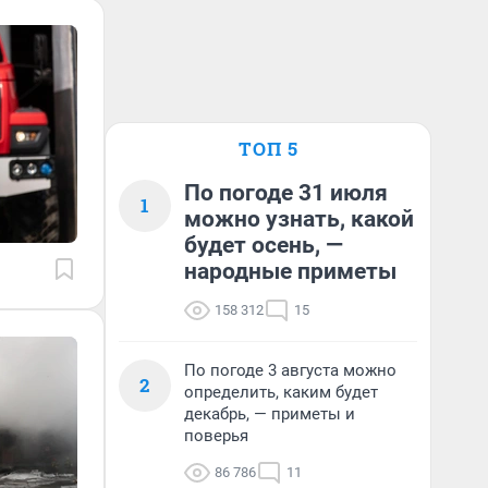
ТОП 5
По погоде 31 июля
1
можно узнать, какой
будет осень, —
народные приметы
158 312
15
По погоде 3 августа можно
2
определить, каким будет
декабрь, — приметы и
поверья
86 786
11