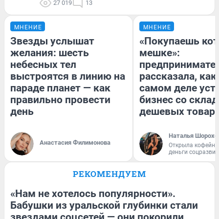
27 019
13
МНЕНИЕ
МНЕНИЕ
Звезды услышат
«Покупаешь кот
желания: шесть
мешке»:
небесных тел
предпринимате
выстроятся в линию на
рассказала, как
параде планет — как
самом деле уст
правильно провести
бизнес со скла
день
дешевых товар
Наталья Шорохо
Анастасия Филимонова
Открыла кофейну
деньги соцразви
РЕКОМЕНДУЕМ
«Нам не хотелось популярности».
Бабушки из уральской глубинки стали
звездами соцсетей — они покорили