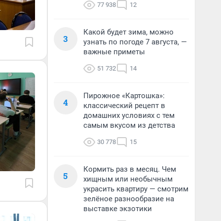
77 938
12
Какой будет зима, можно
3
узнать по погоде 7 августа, —
важные приметы
51 732
14
Пирожное «Картошка»:
4
классический рецепт в
домашних условиях с тем
самым вкусом из детства
30 778
15
Кормить раз в месяц. Чем
5
хищным или необычным
украсить квартиру — смотрим
зелёное разнообразие на
выставке экзотики