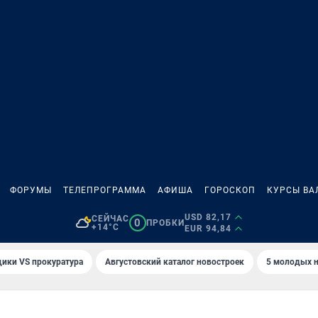
ФОРУМЫ
ТЕЛЕПРОГРАММА
АФИША
ГОРОСКОП
КУРСЫ ВА
USD 82,17
СЕЙЧАС
0
ПРОБКИ
+14°C
EUR 94,84
ики VS прокуратура
Августовский каталог новостроек
5 молодых н