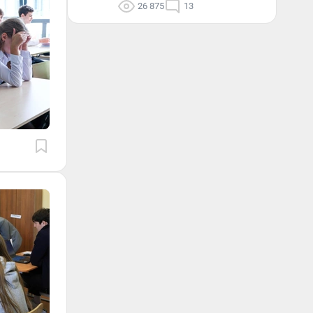
26 875
13