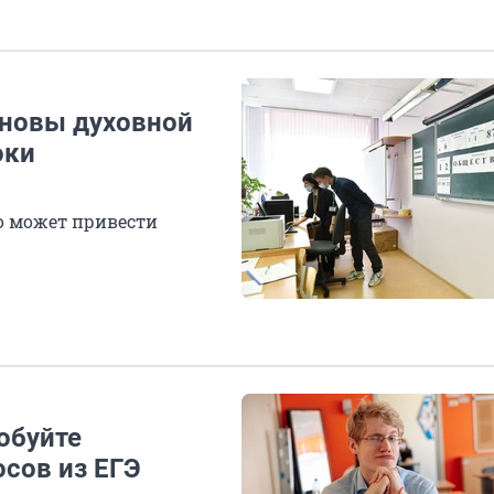
сновы духовной
оки
то может привести
обуйте
осов из ЕГЭ