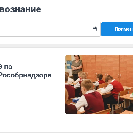
твознание
Примен
Э по
 Рособрнадзоре