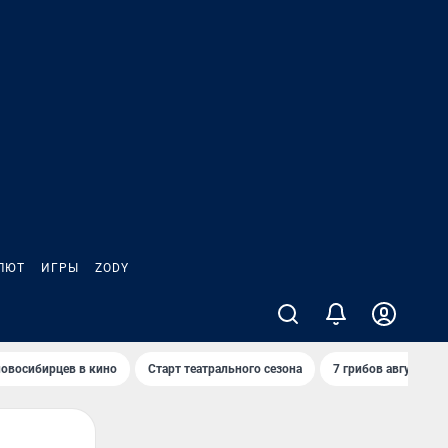
ЛЮТ
ИГРЫ
ZODY
овосибирцев в кино
Старт театрального сезона
7 грибов августа