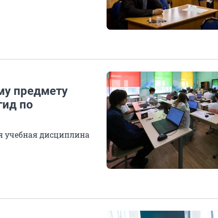
му предмету
гид по
я учебная дисциплина