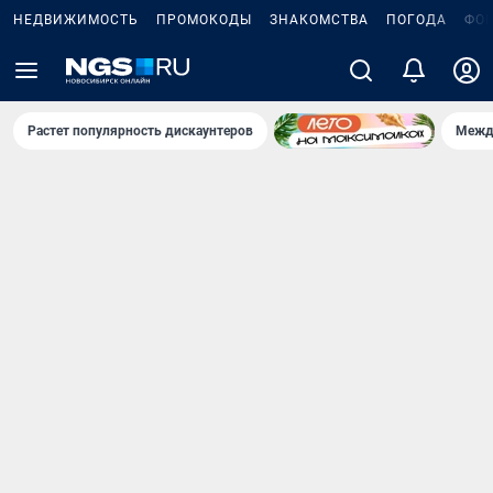
НЕДВИЖИМОСТЬ
ПРОМОКОДЫ
ЗНАКОМСТВА
ПОГОДА
ФО
Растет популярность дискаунтеров
Межд