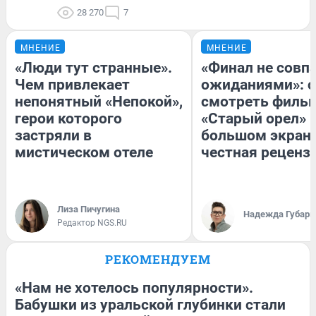
28 270
7
МНЕНИЕ
МНЕНИЕ
«Люди тут странные».
«Финал не совпа
Чем привлекает
ожиданиями»: с
непонятный «Непокой»,
смотреть филь
герои которого
«Старый орел» 
застряли в
большом экран
мистическом отеле
честная реценз
Лиза Пичугина
Надежда Губарь
Редактор NGS.RU
РЕКОМЕНДУЕМ
«Нам не хотелось популярности».
Бабушки из уральской глубинки стали