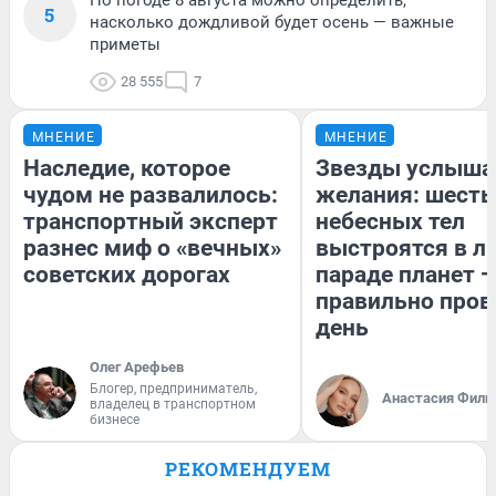
5
насколько дождливой будет осень — важные
приметы
28 555
7
МНЕНИЕ
МНЕНИЕ
Наследие, которое
Звезды услыша
чудом не развалилось:
желания: шесть
транспортный эксперт
небесных тел
разнес миф о «вечных»
выстроятся в л
советских дорогах
параде планет —
правильно пров
день
Олег Арефьев
Блогер, предприниматель,
Анастасия Фили
владелец в транспортном
бизнесе
РЕКОМЕНДУЕМ