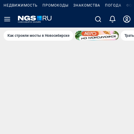
НЕДВИЖИМОСТЬ
ПРОМОКОДЫ
ЗНАКОМСТВА
ПОГОДА
ФО
Как строили мосты в Новосибирске
Траты