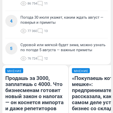
86 754
11
Погода 30 июля укажет, каким ждать август —
4
поверья и приметы
77 360
13
Суровой или мягкой будет зима, можно узнать
5
по погоде 5 августа — важные приметы
76 724
12
МНЕНИЕ
МНЕНИЕ
Продашь за 3000,
«Покупаешь кот
заплатишь с 4000. Что
мешке»:
бизнесменам готовит
предпринимате
новый закон о налогах
рассказала, как
— он коснется импорта
самом деле уст
и даже репетиторов
бизнес со скла