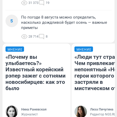
31 373
19
По погоде 8 августа можно определить,
5
насколько дождливой будет осень — важные
приметы
28 714
8
МНЕНИЕ
МНЕНИЕ
«Почему вы
«Люди тут стра
улыбаетесь?»
Чем привлекает
Известный корейский
непонятный «Не
рэпер зажег с сотнями
герои которого
новосибирцев: как это
застряли в
было
мистическом от
Нина Раневская
Лиза Пичугина
Журналист
Редактор NGS.RU