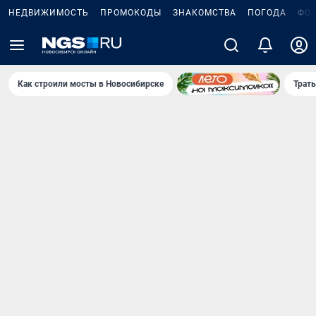
НЕДВИЖИМОСТЬ
ПРОМОКОДЫ
ЗНАКОМСТВА
ПОГОДА
ФО
Как строили мосты в Новосибирске
Траты