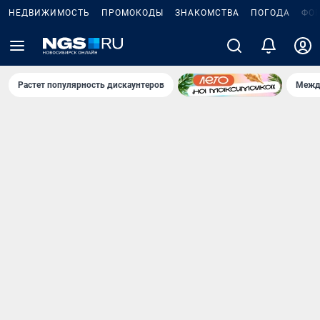
НЕДВИЖИМОСТЬ
ПРОМОКОДЫ
ЗНАКОМСТВА
ПОГОДА
ФО
Растет популярность дискаунтеров
Межд