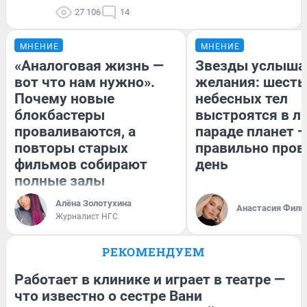
27 106
14
МНЕНИЕ
МНЕНИЕ
«Аналоговая жизнь —
Звезды услыша
вот что нам нужно».
желания: шесть
Почему новые
небесных тел
блокбастеры
выстроятся в л
проваливаются, а
параде планет —
повторы старых
правильно пров
фильмов собирают
день
полные залы
Алёна Золотухина
Анастасия Фили
Журналист НГС
РЕКОМЕНДУЕМ
Работает в клинике и играет в театре —
что известно о сестре Вани