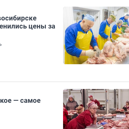
восибирске
енились цены за
ь
акое — самое