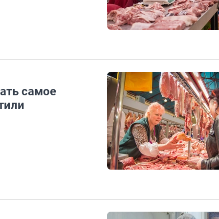
ать самое
етили