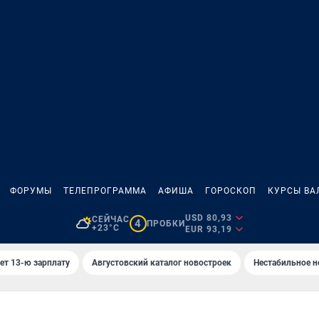
ФОРУМЫ
ТЕЛЕПРОГРАММА
АФИША
ГОРОСКОП
КУРСЫ ВА
USD 80,93
СЕЙЧАС
4
ПРОБКИ
+23°C
EUR 93,19
ет 13-ю зарплату
Августовский каталог новостроек
Нестабильное н