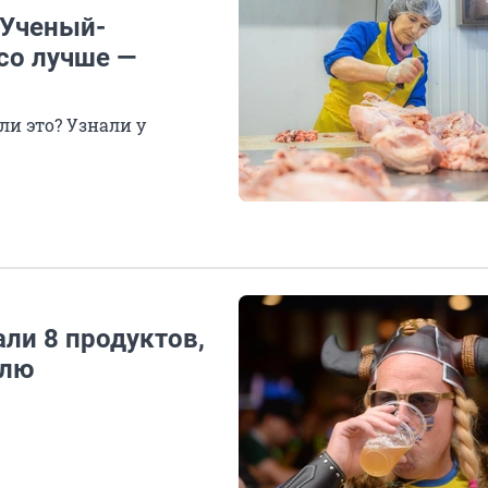
 Ученый-
со лучше —
ли это? Узнали у
али 8 продуктов,
олю