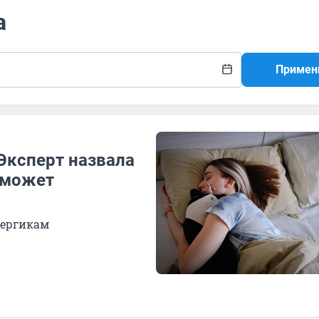
а
Примен
Эксперт назвала
оможет
лергикам