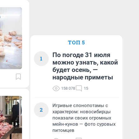
ТОП 5
По погоде 31 июля
1
можно узнать, какой
будет осень, —
народные приметы
158 078
15
Игривые слонопотамы с
2
характером: новосибирцы
показали своих огромных
мейн-кунов — фото суровых
питомцев