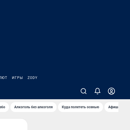
ЛЮТ
ИГРЫ
ZODY
ебо
Алкоголь без алкоголя
Куда полететь осенью
Афиша на ав