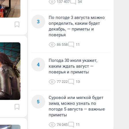
137 407
34
По погоде 3 августа можно
3
определить, каким будет
декабрь, — приметы и
поверья
86 558
11
Погода 30 июля укажет,
4
каким ждать август —
поверья и приметы
77 222
13
Суровой или мягкой будет
5
зима, можно узнать по
погоде 5 августа — важные
приметы
74 045
11