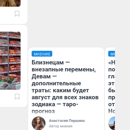
МНЕНИЕ
МНЕНИЕ
Близнецам —
«Никог
внезапные перемены,
победи
Девам —
главны
дополнительные
этого г
траты: каким будет
бьет р
август для всех знаков
прокат
зодиака — таро-
отзыв 
прогноз
Нолана
Анастасия Першина
Ст
Автор мнения
Эк