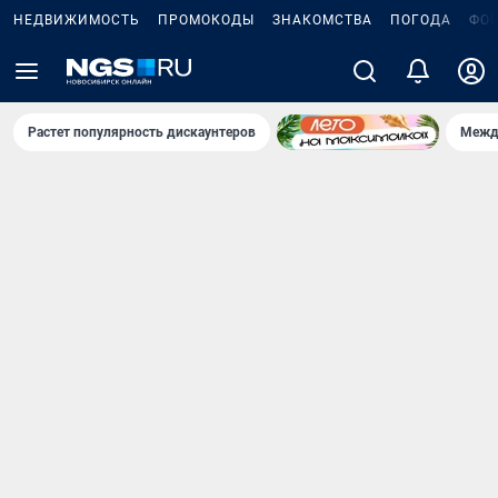
НЕДВИЖИМОСТЬ
ПРОМОКОДЫ
ЗНАКОМСТВА
ПОГОДА
ФО
Растет популярность дискаунтеров
Межд