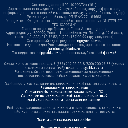
Сетевое издание «НГС.НОВОСТИ» (18+)
Зарегистрировано Федеральной службой по надзору в сфере связи,
информационных технологий и массовых коммуникаций (Роскомнадзор)
Регистрационный номер ЭЛ № ФС 77— 84683
Учредитель: Общество с ограниченной ответственностью "ИНТЕРНЕТ
ТЕХНОЛОГИИ"
Главный редактор: Громкова Елена Александровна
Адрес редакции: 630099, Россия, Новосибирск, ул. Ленина, д. 12, 6 этаж,
телефон 8 (383) 212-52-52, 8 (923) 157-00-00 (круглосуточно)
Электронный адрес редакции:
ngs@shkulev.ru
Контактные данные для Роскомнадзора и государственных органов:
juristnsk@shkulev.ru
Техподдержка:
help@shkulev.ru
или воспользуйтесь
веб-формой
Связаться с отделом продаж: 8 (383) 212-52-52, 8 (800) 200-03-83 (звонок
с сотового бесплатный),
reklamangs@shkulev.ru
Редакция сайта не несет ответственности за достоверность
информации, содержащейся в рекламных объявлениях.
Особенности эксплуатации (использования) веб-портала регулируются:
Руководством пользователя
Описанием функциональных характеристик ПО
Условиями использования веб-портала и политикой
конфиденциальности персональных данных
Веб-портал распространяется в виде интернет-сервиса, специальные
действия по установке на стороне пользователя не требуются
Политика использования cookies
Рекомендательные системы