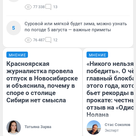
77 338
13
Суровой или мягкой будет зима, можно узнать
5
по погоде 5 августа — важные приметы
76 487
12
МНЕНИЕ
МНЕНИЕ
Красноярская
«Никого нельзя
журналистка провела
победить». О ч
отпуск в Новосибирске
главный блокба
и объяснила, почему в
этого года, кот
споре о столице
бьет рекорды в
Сибири нет смысла
прокате: честн
отзыв на «Одис
Нолана
Стас Соколов
Татьяна Зарва
Эксперт