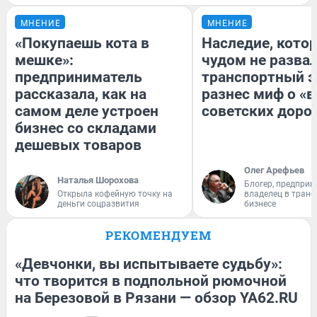
МНЕНИЕ
МНЕНИЕ
«Покупаешь кота в
Наследие, кото
мешке»:
чудом не разва
предприниматель
транспортный э
рассказала, как на
разнес миф о «
самом деле устроен
советских доро
бизнес со складами
дешевых товаров
Олег Арефьев
Наталья Шорохова
Блогер, предприн
Открыла кофейную точку на
владелец в тран
деньги соцразвития
бизнесе
РЕКОМЕНДУЕМ
«Девчонки, вы испытываете судьбу»:
что творится в подпольной рюмочной
на Березовой в Рязани — обзор YA62.RU