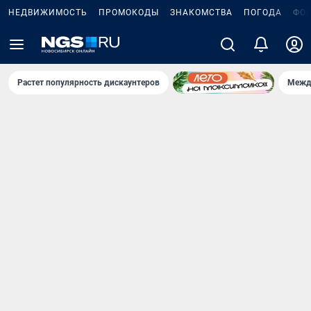
НЕДВИЖИМОСТЬ
ПРОМОКОДЫ
ЗНАКОМСТВА
ПОГОДА
ФО
Растет популярность дискаунтеров
Межд