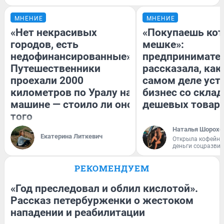
МНЕНИЕ
МНЕНИЕ
«Нет некрасивых
«Покупаешь кот
городов, есть
мешке»:
недофинансированные».
предпринимате
Путешественники
рассказала, как
проехали 2000
самом деле уст
километров по Уралу на
бизнес со скла
машине — стоило ли оно
дешевых товар
того
Наталья Шорохо
Екатерина Литкевич
Открыла кофейну
деньги соцразви
РЕКОМЕНДУЕМ
«Год преследовал и облил кислотой».
Рассказ петербурженки о жестоком
нападении и реабилитации