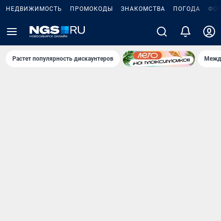
НЕДВИЖИМОСТЬ
ПРОМОКОДЫ
ЗНАКОМСТВА
ПОГОДА
ФО
Растет популярность дискаунтеров
Межд